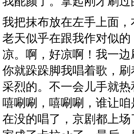
我酡颜了。拿起刚才刷过
我把抹布放在左手上面，
老天似乎在跟我作对似的
凉。啊，好凉啊！我一边
你就跺跺脚我唱着歌，刷
采烈的。不一会儿手就热
嘻唰唰，嘻唰唰，谁让咱
在没的唱了，京剧都上场