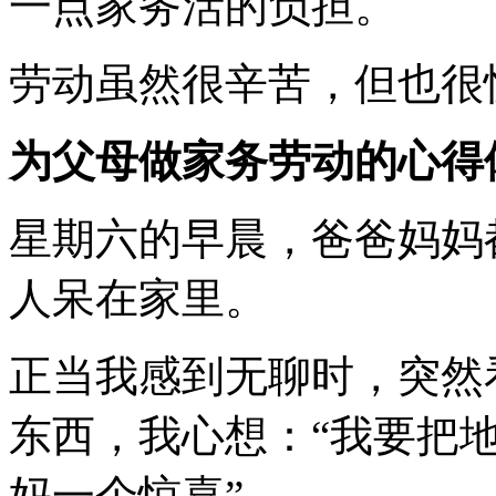
一点家务活的负担。
劳动虽然很辛苦，但也很
为父母做家务劳动的心得
星期六的早晨，爸爸妈妈
人呆在家里。
正当我感到无聊时，突然
东西，我心想：“我要把
妈一个惊喜”。