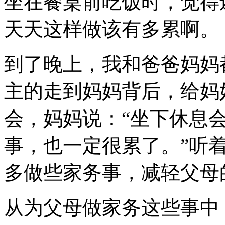
坐在餐桌前吃饭时，觉得
天天这样做该有多累啊。
到了晚上，我和爸爸妈妈
主的走到妈妈背后，给妈
会，妈妈说：“坐下休息
事，也一定很累了。”听
多做些家务事，减轻父母
从为父母做家务这些事中