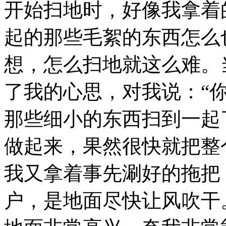
开始扫地时，好像我拿着
起的那些毛絮的东西怎么
想，怎么扫地就这么难。
了我的心思，对我说：“
那些细小的东西扫到一起
做起来，果然很快就把整
我又拿着事先涮好的拖把
户，是地面尽快让风吹干