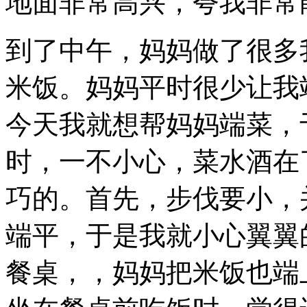
地面非常高兴，夸我非常
到了中午，妈妈做了很多
米饭。妈妈平时很少让我
今天我就想帮妈妈端菜，
时，一不小心，菜水酒在
巧的。首先，步伐要小，
端平，于是我就小心翼翼
餐桌，，妈妈把米饭也端