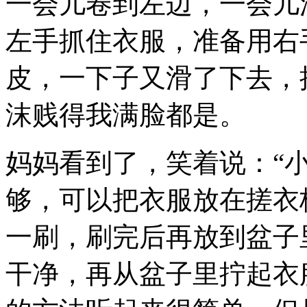
一会儿卷到左边，一会儿
左手抓住衣服，准备用右
皮，一下子又滑了下去，
沫贱得我满脸都是。
妈妈看到了，笑着说：“
够，可以把衣服放在搓衣
一刷，刷完后再放到盆子
干净，再从盆子里拧起衣