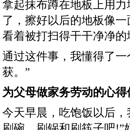
拿起抹布蹲在地板上用力
了，擦好以后的地板像一
看着被打扫得干干净净的
通过这件事，我懂得了一
获。”
为父母做家务劳动的心得
今天早晨，吃饱饭以后，
刷碗、刷锅和刷筷子吧!”