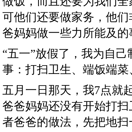
做饭，而且还要为我们全
可他们还要做家务，他们
爸妈妈做一些力所能及的
“五一”放假了，我为自
事：打扫卫生、端饭端菜
五月一日那天，我7点就
爸爸妈妈还没有开始打扫
者爸爸的做法，先把地扫