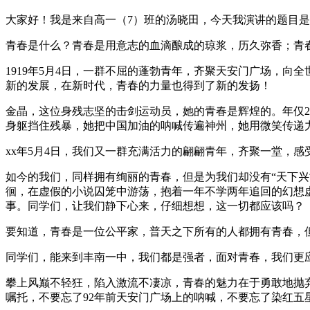
大家好！我是来自高一（7）班的汤晓田，今天我演讲的题目
青春是什么？青春是用意志的血滴酿成的琼浆，历久弥香；青
1919年5月4日，一群不屈的蓬勃青年，齐聚天安门广场，
新的发展，在新时代，青春的力量也得到了新的发扬！
金晶，这位身残志坚的击剑运动员，她的青春是辉煌的。年仅
身躯挡住残暴，她把中国加油的呐喊传遍神州，她用微笑传递
xx年5月4日，我们又一群充满活力的翩翩青年，齐聚一堂，感
如今的我们，同样拥有绚丽的青春，但是为我们却没有“天下兴
徊，在虚假的小说囚笼中游荡，抱着一年不学两年追回的幻想
事。同学们，让我们静下心来，仔细想想，这一切都应该吗？
要知道，青春是一位公平家，普天之下所有的人都拥有青春，
同学们，能来到丰南一中，我们都是强者，面对青春，我们更
攀上风巅不轻狂，陷入激流不凄凉，青春的魅力在于勇敢地抛
嘱托，不要忘了92年前天安门广场上的呐喊，不要忘了染红五