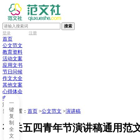
搜索
登录
注册
首页
公文范文
教育资料
活动文案
应用文书
节日问候
作文大全
其他文案
心得体会
申请书
一
演讲稿
键
当前位置：
首页
>
公文范文
>
演讲稿
复
制
有关五四青年节演讲稿通用范文
全
文