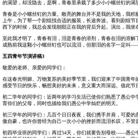
的渴望，却没隐去，是啊，青春里承载了多少小小螺丝钉的渴
青春是小小螺丝钉的力量。敞亮的舞台并不是我的天地，我积
上午，为了帮一个剧组找合适的服装，长途奔波。看到剧组节
西下的时候，我总会发现朝阳正在我的背后升起。演出，我坐
至此我才明了，青春有泪，泪是青春的溶剂，青春在泪的溶解
成熟前我这颗小小螺丝钉也可以流泪，但那泪的名字一定叫—
五四青年节演讲稿3
敬爱的老师、亲爱的同学们：
在这春光明媚、万物复苏的美好季节里，我们迎来了中国青年
感受节日的快乐，畅想美好的未来，意义重大而深远。值此节
初二学年的同学们：近两年的学习生活已使你们熟悉了愚公中
育你们的父母，同时也描绘我们愚公中学灿烂的明天。
初三学年的同学们：几百个日日夜夜，我们携手并肩，可爱的
傲自豪，也许你曾经为自己一次小小的挫折而流泪长叹，不管
初四毕业班的同学们：再过54天，你们就要告别母校——愚