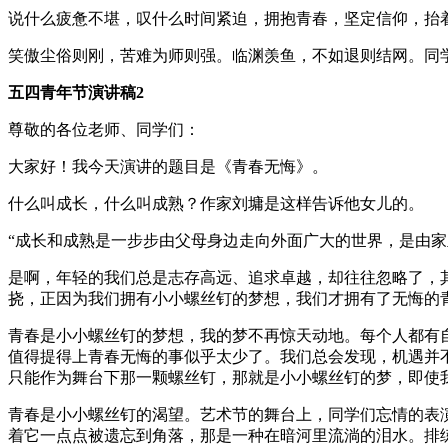
说什么疲惫不堪，叹什么时间紧迫，拥抱青春，坚定信仰，抬
笑傲尘俗则刚，苦难为师则强。临渊羡鱼，不如退则结网。同
五四青年节演讲稿2
尊敬的各位老师、同学们：
大家好！我今天演讲的题目是《青春无悔》。
什么叫成长，什么叫成熟？作家刘墉是这样告诉他女儿的。
“成长和成熟是一步步由父母身边走向外面广大的世界，是由
是啊，年轻的我们总是志存高远、追求卓越，却往往忽略了，
挠，正因为我们拥有小小螺丝钉的梦想，我们才拥有了无悔的
青春是小小螺丝钉的梦想，我的梦不再惊天动地。每个人都有
值得提得上青春无悔的事似乎太少了。我们总会发现，机遇并
只能作为舞台下那一颗螺丝钉，那就是小小螺丝钉的梦，即使
青春是小小螺丝钉的渴望。艺术节的舞台上，同学们忘情的表
着它一点点被遗忘到角落，那是一种在暗河里流淌的泪水。排