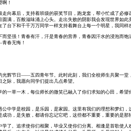
望啊！
极走向幕后，支持着班级的获奖节目，跑龙套，帮小忙成了必修
目圆满，百般滋味涌上心头。走出失败的阴影我会发现世界如此
在了台下和千千万万同学一样支持着舞台上每一个明星，我同样
下而坚强！青春有汗，汗是青春的营养，青春因汗水的浸泡而饱
—青春无悔！
的光辉节日——五四青年节。此时此刻，我们全校师生共聚一堂
日之际，我愿向同学们提出几点希望。
学的一草一木，每位师长的微笑已融入了你们求知的心田，希望
愚公中学是校园，是乐园，是家园。这里有我们的理想和梦幻，
是成功，是失败，都请你忘记它吧，这些都不重要，重要的是那
公中学了。追求使你们相聚，毕业又使你们分离。相逢是首歌使人