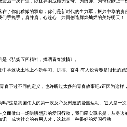
成最后一次作业，以优异的成绩为父母、为恩师、为母校献上一
落在了你们稚嫩的双肩；你们是新时代的生力军，振兴中华的责
我们手挽手，肩并肩，心连心，共同创造辉煌灿烂的美好明天！
目是《弘扬五四精神，挥洒青春激情》。
中学这块土地上不断学习、拼搏、奋斗;有人说青春是很长的跑
给青春下过不同的定义，也许听过太多的青春故事吧?正因为这样
国运动吗?这是我国伟大的第一次反帝反封建的爱国运动。它又是
主义而做出一场哄哄烈烈的爱国行动，我们应实事求是，从身边
知识，成为社会的有用人才，这就是一种很好的爱国行动