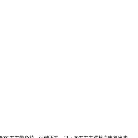
，水温50℃左右带负荷，运转正常，11：30左右去巡检发电机出来，