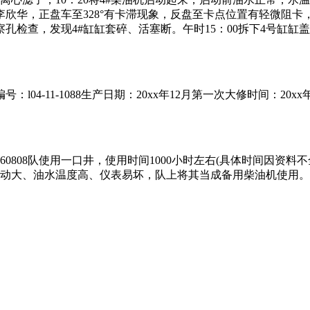
欣华，正盘车至328°有卡滞现象，反盘至卡点位置有轻微阻
孔检查，发现4#缸缸套碎、活塞断。午时15：00拆下4号缸
号：l04-11-1088生产日期：20xx年12月第一次大修时间：2
前在60808队使用一口井，使用时间1000小时左右(具体时间因
，振动大、油水温度高、仪表易坏，队上将其当成备用柴油机使用。事