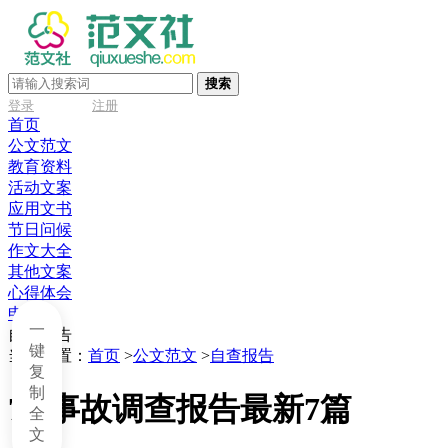
搜索
登录
注册
首页
公文范文
教育资料
活动文案
应用文书
节日问候
作文大全
其他文案
心得体会
申请书
一
自查报告
键
当前位置：
首页
>
公文范文
>
自查报告
复
制
7.8事故调查报告最新7篇
全
文