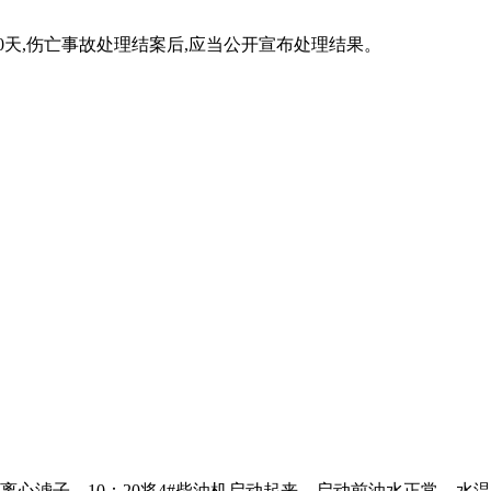
0天,伤亡事故处理结案后,应当公开宣布处理结果。
3#柴油机离心滤子，10：20将4#柴油机启动起来，启动前油水正常