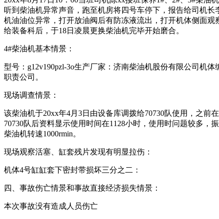
听到柴油机异常声音，跑至机房将四号车停下，报告给司机长李
机油油位异常，打开放油阀后有防冻液流出，打开机体侧面观察
给装备科后，于18日凌晨更换柴油机完毕开始磨合。
4#柴油机基本情景：
型号：g12v190pzl-3o生产厂家：济南柴油机股份有限公司机体编
职责公司。
现场调查情景：
该柴油机于20xx年4月3日由设备库调拨给70730队使用，之
70730队后资料显示使用时间在1128小时，使用时问题较多
柴油机转速1000rmin。
现场观察活塞、缸套残片发现有明显拉伤：
机体4号缸缸套下密封带损坏三分之二：
四、事故伤亡情景和事故直接经济损失情景：
本次事故没有造成人员伤亡