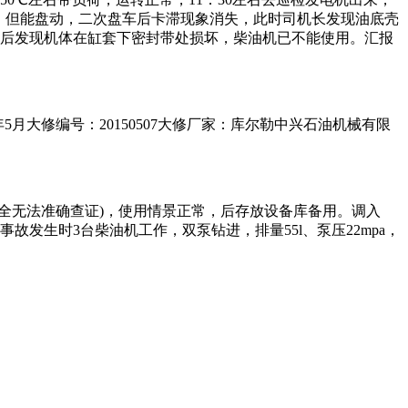
卡，但能盘动，二次盘车后卡滞现象消失，此时司机长发现油底壳
缸盖后发现机体在缸套下密封带处损坏，柴油机已不能使用。汇报
0xx年5月大修编号：20150507大修厂家：库尔勒中兴石油机械有限
资料不全无法准确查证)，使用情景正常，后存放设备库备用。调入
故发生时3台柴油机工作，双泵钻进，排量55l、泵压22mpa，