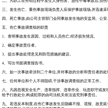
二、凡职工在劳动过程中发生人身伤害、急性中毒事故后,负
三、发生伤亡、重伤事故现场负责人应保护事故现场,并迅速采
四、死亡事故,由公司主管部门会同事故发生地的安监局、公
五、伤亡事故调查组的职责
1、查明事故发生原因、过程和人员伤亡,经济损失情况。
2、确定事故责任者。
3、提出事故处理意见和防范措施的建议。
4、写出书面调查报告书。
六、如一次事故牵涉到二个单位,并对事故的分析和责任者的处
七、任何单位和个人不得阻碍,干涉事故调查组的正常工作。
八、凡因忽视安全生产、违章指挥、违章作业、玩忽职守或发现
给予行政处分,构成犯罪的由司法机关依法追究刑事责任。
九、若违反本制度,在伤亡事故发生后隐瞒不报、谎报、故意延