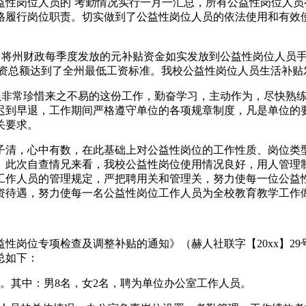
益性岗位人员的`考勤情况实行一月一汇总，所有公益性岗位人
格履行岗位职责。切实做到了公益性岗位人员的依法使用和有效
准，将州财政每季度发放的元补贴资金如实发放到公益性岗位人员
工资总额达到了全州最低工资标准。我校公益性岗位人员生活补贴
人员非常珍惜来之不易的这份工作，勤奋学习，主动作为，尽快熟
迟到早退，工作期间严格遵守单位的各项规章制度，凡是单位的
关要求。
子清，心中有数，在此基础上对公益性岗位的工作性质、岗位类
。此次自查情兄来看，我校公益性岗位使用情况良好，用人管理
工作人员的管理规定，严把聘用关和管理关，努力使每一位公益
资待遇，努力使每一名公益性岗位工作人员为全校教育教学工作
性岗位专项检查及调整补贴的通知》（赫人社联字【20xx】2
总如下：
名。其中：男8名，女2名，聘为单位办公室工作人员。