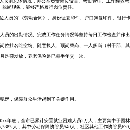
位人员的总体情况，办公室负责岗位设置、考勤管理、工作绩效
、脱岗现象，能够严格履行岗位责任。
岗位人员的`《劳动合同》、身份证复印件、户口簿复印件、银行
位人员的出勤情况、完成工作任务情况等坚持每日工作检查并作
性岗位挂名吃空饷、随意换人、顶岗替岗、一人多岗（村干部、
按月足额发放，养老保险是已每半年交一次。
会稳定，保障群众生活起到了关键作用。
20xx年底，全市已累计安置就业困难人员2万人，主要集中于
385 人，其中劳动保障协管员549人，社区其他工作协管员639