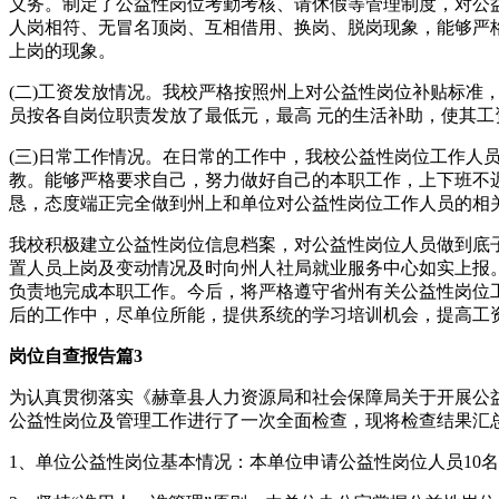
义务。制定了公益性岗位考勤考核、请休假等管理制度，对公
人岗相符、无冒名顶岗、互相借用、换岗、脱岗现象，能够严
上岗的现象。
(二)工资发放情况。我校严格按照州上对公益性岗位补贴标
员按各自岗位职责发放了最低元，最高 元的生活补助，使其
(三)日常工作情况。在日常的工作中，我校公益性岗位工作
教。能够严格要求自己，努力做好自己的本职工作，上下班不
恳，态度端正完全做到州上和单位对公益性岗位工作人员的相
我校积极建立公益性岗位信息档案，对公益性岗位人员做到底
置人员上岗及变动情况及时向州人社局就业服务中心如实上报
负责地完成本职工作。今后，将严格遵守省州有关公益性岗位
后的工作中，尽单位所能，提供系统的学习培训机会，提高工
岗位自查报告篇3
为认真贯彻落实《赫章县人力资源局和社会保障局关于开展公益
公益性岗位及管理工作进行了一次全面检查，现将检查结果汇
1、单位公益性岗位基本情况：本单位申请公益性岗位人员10