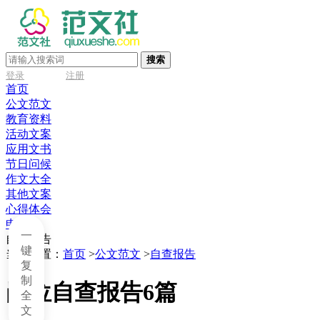
搜索
登录
注册
首页
公文范文
教育资料
活动文案
应用文书
节日问候
作文大全
其他文案
心得体会
申请书
一
自查报告
键
当前位置：
首页
>
公文范文
>
自查报告
复
制
岗位自查报告6篇
全
文