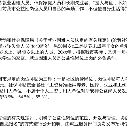
为大龄就业困难人员、低保家庭人员和长期失业者。“授人与鱼，不
目前我市公益性岗位人员用自己的辛勤工作，不但使自身生活得
动和社会保障局《关于就业困难人员认定的有关规定》(沧劳社字〔
转失业人员(女40周岁、男50周岁);二是扶养未成年子女的单
岁以上、男40岁以上的人员。20xx年，根据我市实际，又进一步
大学生的家庭。就业困难人员是公益性岗位上岗的必备条件。
市规定的岗位补贴为三种：一是社区协管岗位，岗位补贴每人每月8
0元。社保补贴按全省社平工资标准缴纳养老、医疗、失业和工伤四
用人单位，不属于个人工资，用人单位对所安排公益岗人员发放的
、64.5% 、55.3%。
、管理的有关规定》，明确了公益性岗位的范围、开发与管理、
，自愿报名”的方式进行公开招聘。由就业服务部门负责发布招聘