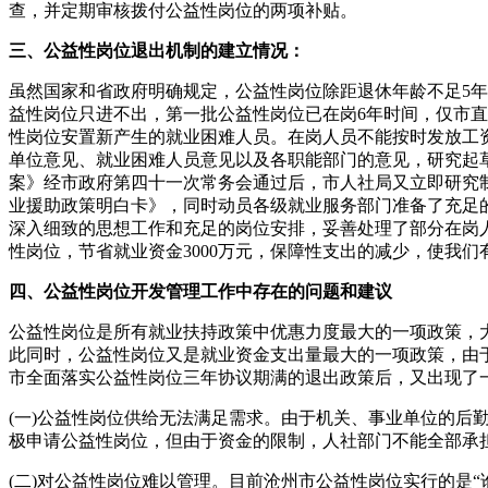
查，并定期审核拨付公益性岗位的两项补贴。
三、公益性岗位退出机制的建立情况：
虽然国家和省政府明确规定，公益性岗位除距退休年龄不足5年
益性岗位只进不出，第一批公益性岗位已在岗6年时间，仅市直公
性岗位安置新产生的就业困难人员。在岗人员不能按时发放工
单位意见、就业困难人员意见以及各职能部门的意见，研究起
案》经市政府第四十一次常务会通过后，市人社局又立即研究
业援助政策明白卡》，同时动员各级就业服务部门准备了充足的
深入细致的思想工作和充足的岗位安排，妥善处理了部分在岗人
性岗位，节省就业资金3000万元，保障性支出的减少，使我
四、公益性岗位开发管理工作中存在的问题和建议
公益性岗位是所有就业扶持政策中优惠力度最大的一项政策，
此同时，公益性岗位又是就业资金支出量最大的一项政策，由
市全面落实公益性岗位三年协议期满的退出政策后，又出现了
(一)公益性岗位供给无法满足需求。由于机关、事业单位的
极申请公益性岗位，但由于资金的限制，人社部门不能全部承
(二)对公益性岗位难以管理。目前沧州市公益性岗位实行的是