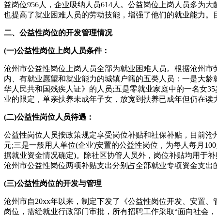
益岗位956人，企业吸纳人员614人。公益岗位上岗人员多
也提高了就业困难人员的劳动技能，增强了他们的就业能力。
二、公益性岗位的开发管理情况
(一)公益性岗位上岗人员条件：
沧州市公益性岗位上岗人员全部为就业困难人员。根据沧州市劳
内、有就业愿望和就业能力的城镇户籍的五类人员：一是大龄就业
华人民共和国残疾人证》的人员;五是零就业家庭中的一名女35
业的限定，单亲扶养未成年子女，放宽到扶养已成年但仍在读
(二)公益性岗位人员待遇：
公益性岗位人员按政策规定享受岗位补贴和社保补贴，目前沧州
元;三是一般用人单位(企业)安置的公益性岗位，为每人每月10
据就业资金情况确定)。除社区协管人员外，岗位补贴均用于补贴
沧州市公益性岗位两项补贴支出分别占全部就业专项资金支出的58.9%
(三)公益性岗位的开发与管理
沧州市自20xx年以来，制定下发了《公益性岗位开发、安置
岗位，需经就业行政部门审批，所有招聘工作采取“面向社会