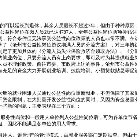
的可以延长到退休，其余人员最长不超过3年，但由于种种原因，
益性岗位在岗人员就已达4787人，全年公益性岗位两项补贴达
资，符合条件但无法享受公益性岗位政策的人员也非常不满。在
草了《沧州市公益性岗位协议期满人员的分流方案》，对三年协
制定了更加具体的《分流人员失业保险救济金领取办法》、《分
就业岗位，只要分流人员有上岗要求，即可及时为其提供就业岗位
员不理解政策、前往市委、市政府上访的事件，沧州市公益性岗位的
们有充足的资金大力开展创业培训、技能培训、小额贷款贴息等促
大量的就业困难人员通过公益性岗位重新就业，不但保障了其家
于资金限制，在大批量开发公益性岗位的同时，又因为资金总量
一些新的问题，主要表现在三个方面：
后勤服务性岗位和一般用人单位列入公益性岗位后，可为各单位节
担，因此不能满足各单位的用人需求。
“谁用人、谁管理”的管理模式，由就业服务部门定期抽查。但由