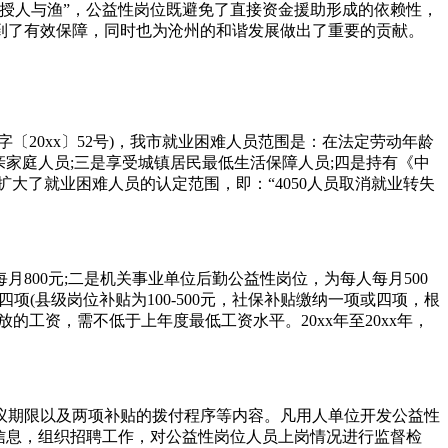
如授人与渔”，公益性岗位既避免了直接资金援助形成的依赖性，
到了有效保障，同时也为沧州的和谐发展做出了重要的贡献。
20xx〕52号)，我市就业困难人员范围是：在法定劳动年龄
亲家庭人员;三是享受城镇居民最低生活保障人员;四是持有《中
扩大了就业困难人员的认定范围，即：“4050人员取消就业转失
00元;二是机关事业单位后勤公益性岗位，为每人每月500
项(县级岗位补贴为100-500元，社保补贴缴纳一项或四项，根
工资，需不低于上年度最低工资水平。20xx年至20xx年，
协议期限以及两项补贴的拨付程序等内容。凡用人单位开发公益性
信息，组织招聘工作，对公益性岗位人员上岗情况进行监督检