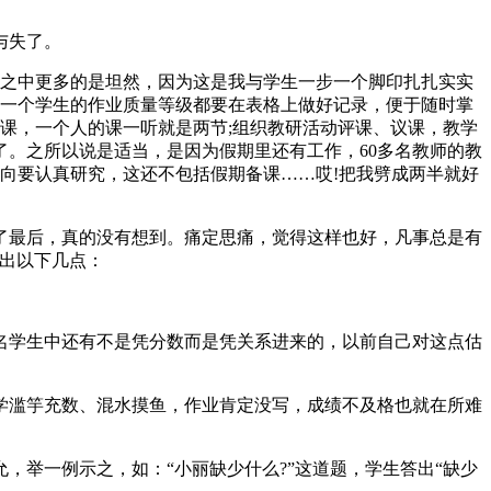
与失了。
悦之中更多的是坦然，因为这是我与学生一步一个脚印扎扎实实
每一个学生的作业质量等级都要在表格上做好记录，便于随时掌
课，一个人的课一听就是两节;组织教研活动评课、议课，教学
。之所以说是适当，是因为假期里还有工作，60多名教师的教
向要认真研究，这还不包括假期备课……哎!把我劈成两半就好
了最后，真的没有想到。痛定思痛，觉得这样也好，凡事总是有
出以下几点：
名学生中还有不是凭分数而是凭关系进来的，以前自己对这点估
学滥竽充数、混水摸鱼，作业肯定没写，成绩不及格也就在所难
举一例示之，如：“小丽缺少什么?”这道题，学生答出“缺少