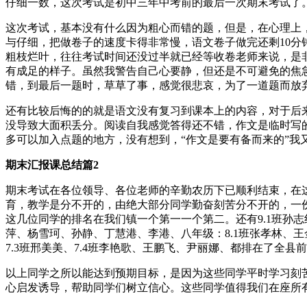
仔细一数，这次考试是初中三年中考前的最后一次期末考试了
这次考试，基本没有什么因为粗心而错的题，但是，在心理上
与仔细，把做卷子的速度卡得非常慢，语文卷子做完还剩10分
粗枝烂叶，往往考试时间还没过半就已经等收卷老师来说，是
有成足的样子。虽然我警告自己心要静，但还是不可避免的焦
错，到最后一题时，草草了事，感觉很悲哀，为了一道题而放
还有比较后悔的的就是语文没有复习到课本上的内容，对于后
没导致大面积丢分。阅读自我感觉答得还不错，作文是临时写
多可以加入点题的地方，没有想到，“作文是要有备而来的”我
期末汇报课总结篇2
期末考试在各位领导、各位老师的辛勤农历下已顺利结束，在
育，教学是分不开的，由绝大部分同学勤奋刻苦分不开的，一份耕
这几位同学的排名在我们镇一个第一一个第二。还有9.1班孙志
萍、杨雪珂、孙静、丁慧港、李港、八年级：8.1班张孝林、王金
7.3班邢美美、7.4班李艳歌、王鹏飞、尹丽娜、都排在了全县前
以上同学之所以能达到预期目标，是因为这些同学平时学习刻
心启发诱导，帮助同学们树立信心。这些同学值得我们在座所