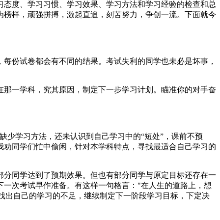
习态度、学习习惯、学习效果、学习方法和学习经验的检查和总
为榜样，顽强拼搏，激起直追，刻苦努力，争创一流。下面就今
，每份试卷都会有不同的结果。考试失利的同学也未必是坏事，
在那一学科，究其原因，制定下一步学习计划。瞄准你的对手奋
缺少学习方法，还未认识到自己学习中的“短处”，课前不预
我劝同学们忙中偷闲，针对本学科特点，寻找最适合自己学习的
部分同学达到了预期效果。但也有部分同学与原定目标还存在一
下一次考试早作准备。有这样一句格言："在人生的道路上，想
，找出自己的学习的不足，继续制定下一阶段学习目标，下定决