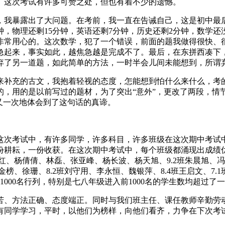
。这次考试有许多可赞之处，但也有着不少的遗憾。
，我暴露出了大问题。在考前，我一直在告诫自己，这是初中最
钟，物理还剩15分钟，英语还剩7分钟，历史还剩2分钟，数学还
非常用心的。这次数学，犯了一个错误，前面的题我做得很快、
急起来，事实如此，越焦急越是完成不了。最后，在东拼西凑下
弃了另一道题，如此简单的方法，一时半会儿间未能想到，所谓
来补充的古文，我抱着轻视的态度，怎能想到怕什么来什么，考
的，用的是以前写过的题材，为了突出“意外”，更改了两段，情
又一次地体会到了这句话的真谛。
这次考试中，有许多同学，许多科目，许多班级在这次期中考试
耘，一份收获。在这次期中考试中，每个班级都涌现出成绩优秀的学
红、杨倩倩、林磊、张亚峰、杨长波、杨天旭、9.2班朱晨旭、冯
榜、徐珊、8.2班刘守用、李永恒、魏银萍、8.4班王启文、7.
1000名行列，特别是七八年级进入前1000名的学生数均超过了
苦、方法正确、态度端正。同时与我们班主任、课任教师辛勤劳
有同学学习，平时，以他们为榜样，向他们看齐，力争在下次考