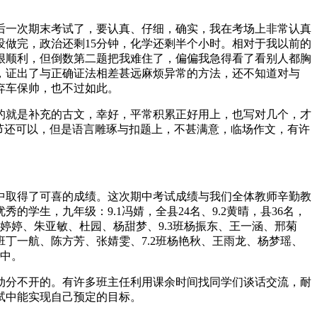
后一次期末考试了，要认真、仔细，确实，我在考场上非常认真
没做完，政治还剩15分钟，化学还剩半个小时。相对于我以前的
很顺利，但倒数第二题把我难住了，偏偏我急得看了看别人都胸
，证出了与正确证法相差甚远麻烦异常的方法，还不知道对与
弃车保帅，也不过如此。
的就是补充的古文，幸好，平常积累正好用上，也写对几个，才
节还可以，但是语言雕琢与扣题上，不甚满意，临场作文，有许
中取得了可喜的成绩。这次期中考试成绩与我们全体教师辛勤教
生，九年级：9.1冯婧，全县24名、9.2黄晴，县36名，
婷婷、朱亚敏、杜园、杨甜梦、9.3班杨振东、王一涵、邢菊
1班丁一航、陈方芳、张婧雯、7.2班杨艳秋、王雨龙、杨梦瑶、
一中。
动分不开的。有许多班主任利用课余时间找同学们谈话交流，耐
试中能实现自己预定的目标。