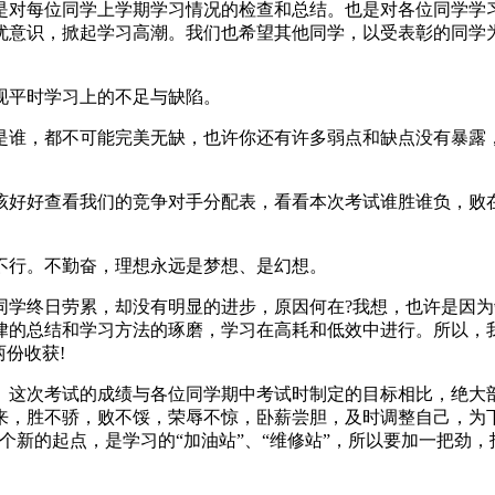
是对每位同学上学期学习情况的检查和总结。也是对各位同学学
优意识，掀起学习高潮。我们也希望其他同学，以受表彰的同学
现平时学习上的不足与缺陷。
是谁，都不可能完美无缺，也许你还有许多弱点和缺点没有暴露
该好好查看我们的竞争对手分配表，看看本次考试谁胜谁负，败
不行。不勤奋，理想永远是梦想、是幻想。
学终日劳累，却没有明显的进步，原因何在?我想，也许是因为
律的总结和学习方法的琢磨，学习在高耗和低效中进行。所以，
份收获!
。这次考试的成绩与各位同学期中考试时制定的目标相比，绝大
来，胜不骄，败不馁，荣辱不惊，卧薪尝胆，及时调整自己，为
个新的起点，是学习的“加油站”、“维修站”，所以要加一把劲