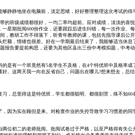
后能够静静地坐在电脑前，淡定思绪，好好整理整理这次考试的得
我带的班级成绩都很好，一均二率均超前。应对成绩，淡淡的喜
一星期批阅600份作业，还要跟踪后进生纠错，每一次作业、
时间，教研工作不得落下，听青年教师的课，包括先指导课后公开
头烂额，情绪也很差。好在一学期最后结束了，我能够适当休息了
结题报告要提前构思，还要为其他区县出三份中考模拟题，中考动
料的是有一个班竟然有5名学生不及格，在4个特优班中及格率成
露好。这两天我一向在反省自己，问题出在哪儿?想来想去，总结
复习，总觉得这是特优班，学生都很聪明、都很刻苦，殊不知60
了，因为实在顾但是来。对检查作业的失控导致学习习惯差的同
两位初二的老师批阅。批阅试卷过于严格，以至严格得有失公允，