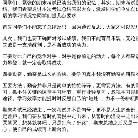
同学们，紧张的期末考试已淡出我们的记忆，其实，期末考试
结。我们希望通过本次考试总结表彰大会，激发同学们争先创
后的学习情况给同学们提几点要求：
首先同学们不能忘了总结反思，因为通过反思，大家才可以发
其次，我们也要正确面对考试成绩。我们不能盲目乐观，无论
失败是一支清醒剂，是不断成功的动力。
三要对比自己的竞争对手，对手是你前进的动力，每个人都应
力攀登，就一定会取得成功。
四要勤奋，勤奋是成长的阶梯。要学习真本领没有勤奋的耕耘
五要方法，勤奋并非只是简单的忙忙碌碌，更需要方法。有的同
习，抓不住关键的课堂学习环节，重作业轻复习，忽视学习规
途径。学习效率才能提时时反思自己的“短处”，力求一份耕耘两
期末考试已经结束，一次考试并不是句号，更不是人生的全部
定差距，我们要从暂时的喜悦中走出来，从暂时的沮丧中走出
哭就哭，想笑就笑吧，只是别忘了赶路"。期末总结之后又是一
心，使自己的成绩再上新台阶。