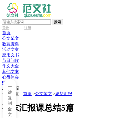
搜索
登录
注册
首页
公文范文
教育资料
活动文案
应用文书
节日问候
作文大全
其他文案
心得体会
申请书
一
思想汇报
键
当前位置：
首页
>
公文范文
>
思想汇报
复
制
期末汇报课总结5篇
全
文