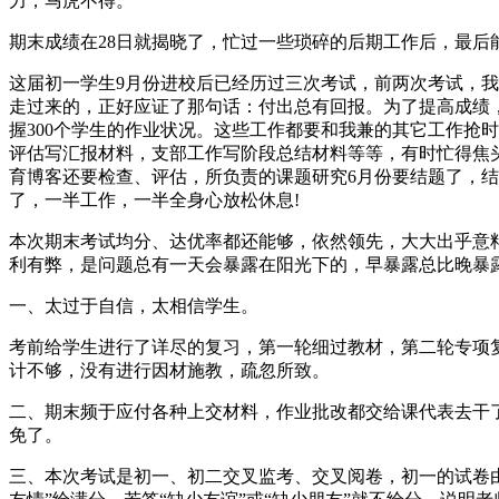
力，马虎不得。
期末成绩在28日就揭晓了，忙过一些琐碎的后期工作后，最
这届初一学生9月份进校后已经历过三次考试，前两次考试，
走过来的，正好应证了那句话：付出总有回报。为了提高成绩，
握300个学生的作业状况。这些工作都要和我兼的其它工作抢
评估写汇报材料，支部工作写阶段总结材料等等，有时忙得焦
育博客还要检查、评估，所负责的课题研究6月份要结题了，
了，一半工作，一半全身心放松休息!
本次期末考试均分、达优率都还能够，依然领先，大大出乎意
利有弊，是问题总有一天会暴露在阳光下的，早暴露总比晚暴
一、太过于自信，太相信学生。
考前给学生进行了详尽的复习，第一轮细过教材，第二轮专项
计不够，没有进行因材施教，疏忽所致。
二、期末频于应付各种上交材料，作业批改都交给课代表去干
免了。
三、本次考试是初一、初二交叉监考、交叉阅卷，初一的试卷由