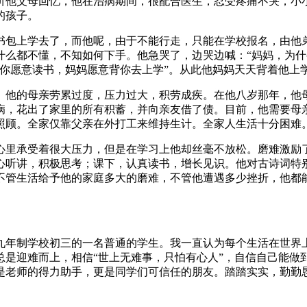
听他父母回忆，他在治病期间，很配合医生，忍受疼痛不哭，小
的孩子。
书包上学去了，而他呢，由于不能行走，只能在学校报名，由他
什么都不懂，不知如何下手。他急哭了，边哭边喊：“妈妈，为什
你愿意读书，妈妈愿意背你去上学”。从此他妈妈天天背着他上
。他的母亲劳累过度，压力过大，积劳成疾。在他八岁那年，他
病，花出了家里的所有积蓄，并向亲友借了债。目前，他需要母
照顾。全家仅靠父亲在外打工来维持生计。全家人生活十分困难
心里承受着很大压力，但是在学习上他却丝毫不放松。磨难激励
心听讲，积极思考；课下，认真读书，增长见识。他对古诗词特
不管生活给予他的家庭多大的磨难，不管他遭遇多少挫折，他都
九年制学校初三的一名普通的学生。我一直认为每个生活在世界
总是迎难而上，相信“世上无难事，只怕有心人”，自信自己能做
是老师的得力助手，更是同学们可信任的朋友。踏踏实实，勤勤