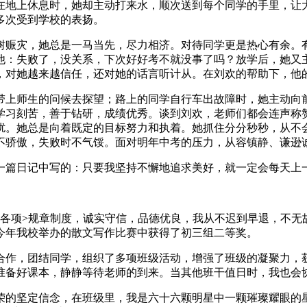
在地上休息时，她却主动打来水，顺次送到每个同学的手里，让
多次受到学校的表扬。
树赈灾，她总是一马当先，尽力相济。对待同学更是热心有余。
他：失败了，没关系，下次好好考不就没事了吗？放学后，她又
，对她越来越信任，还对她的话言听计从。在刘欢的帮助下，他
带上师生的问候去探望；路上的同学自行车出故障时，她主动向
学习刻苦，善于钻研，成绩优秀。谈到刘欢，老师们都会连声称
扰。她总是向着既定的目标努力和执着。她抓住分分秒秒，从不
不骄傲，失败时不气馁。面对明年中考的压力，从容镇静、谦逊
一篇日记中写的：只要我坚持不懈地追求美好，就一定会每天上
校各项>规章制度，诚实守信，品德优良，我从不迟到早退，不无
今年我校举办的散文写作比赛中获得了初三组二等奖。
合作，团结同学，组织了多项班级活动，增强了班级的凝聚力，
准备好课本，静静等待老师的到来。当其他班干值日时，我也会
荣的坚定信念，在班级里，我是六十六颗明星中一颗璀璨耀眼的