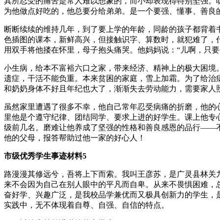
其所忍受的痛苦是常人难以想象的，而小却表现得特别坚强。
为他做点好吃的，他总要分给弟弟。是一个要强、懂事、善良
断断续续的维持几年，到了要上学的年龄，同龄的孩子都背着
色插图的课本，新鲜高兴，但接触识字、算数时，就犯难了，
用双手将他搂在怀里，母子抱头痛哭。他妈妈说：“儿啊，只要
小生病，给本不富裕六口之家，带来经济、精神上的极大困境
遗症，干活不能负重。本来贫困的家庭，雪上加霜。为了给治
和奶奶身体不好且年纪也大了，渐渐失去劳动能力，需要家人
虽然家里遭遇了很多不幸，他自己常年忍受病痛的折磨，他的
里他是个遵守纪律、团结同学、要求上进的好学生。课上他专
级前几名。磨难让他养成了坚强的性格和善良感恩的品行——
他的父母，报答帮助过他一家的好心人！
市级优秀学生事迹材料5
路漫漫其修远兮，吾将上下而索。我叫王彦苏，是广灵县林关
来不会因为自己在别人眼中的平凡而自卑。从来不畏惧困难，
奋好学、兴趣广泛，是我校品学兼优而又极具创新力的学生，
实践中，无不体现着自尊、自强、自信的特点。