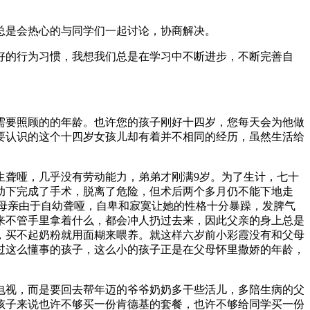
总是会热心的与同学们一起讨论，协商解决。
好的行为习惯，我想我们总是在学习中不断进步，不断完善自
需要照顾的的年龄。也许您的孩子刚好十四岁，您每天会为他做
要认识的这个十四岁女孩儿却有着并不相同的经历，虽然生活给
生聋哑，几乎没有劳动能力，弟弟才刚满9岁。为了生计，七十
助下完成了手术，脱离了危险，但术后两个多月仍不能下地走
母亲由于自幼聋哑，自卑和寂寞让她的性格十分暴躁，发脾气
来不管手里拿着什么，都会冲人扔过去来，因此父亲的身上总是
，买不起奶粉就用面糊来喂养。就这样六岁前小彩霞没有和父母
过这么懂事的孩子，这么小的孩子正是在父母怀里撒娇的年龄，
电视，而是要回去帮年迈的爷爷奶奶多干些活儿，多陪生病的父
孩子来说也许不够买一份肯德基的套餐，也许不够给同学买一份