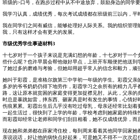
班级的>口号，在跑步过程中从不中途放弃，鼓励身边的同学
我学习认真，成绩优秀，每次考试成绩都在班级前三以内，平
我在同学们之间有威信，能够处理好人际关系。我的组织管理
我，只有这样才会有更大的发展。
市级优秀学生事迹材料3
十七岁对于一个孩子来说是充满幻想的年龄，十七岁对于一个
些什么呢？也许早晨会帮他做好早点，上班开车顺便把他送到
了她过多的磨难与考验，但她却用超乎常人的信念和毅力，顽
她叫于彩霞，是准格尔旗第三中学初一年级的学生。彩霞父亲
多岁的爷爷奶奶仍得下地劳作，彩霞学习之余所有的精力几乎
路，这让原本就贫困的家庭变得更加捉襟见肘。从此，父亲的
时总是暴跳如雷，摔东西、砸家具是时有发生的事情，心情好
伤痕累累。彩霞出生后几乎没有吃过母乳，母亲还经常比划着
一起生活过，很快到了上学的年龄，学校考虑到她家庭的特殊
而彩霞却经常让老师和同学们刮目相看，她不仅成绩优异，而
现在她和弟弟都在薛家湾住校，每到周末看着其他同学回家她
亲说说话，好让他的病快点好起来，可是她又不得不一次次忍