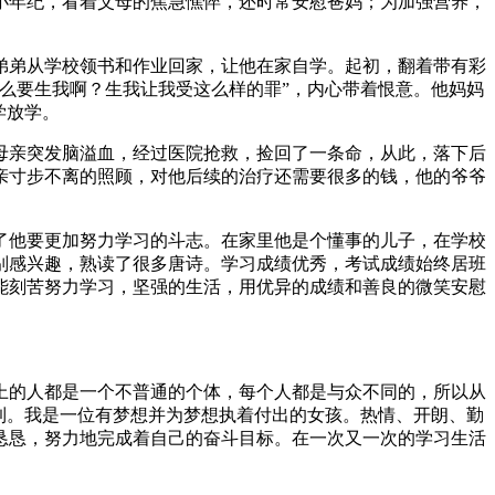
小年纪，看着父母的焦急憔悴，还时常安慰爸妈；为加强营养，
弟弟从学校领书和作业回家，让他在家自学。起初，翻着带有彩
么要生我啊？生我让我受这么样的罪”，内心带着恨意。他妈妈
学放学。
母亲突发脑溢血，经过医院抢救，捡回了一条命，从此，落下后
亲寸步不离的照顾，对他后续的治疗还需要很多的钱，他的爷爷
。
了他要更加努力学习的斗志。在家里他是个懂事的儿子，在学校
别感兴趣，熟读了很多唐诗。学习成绩优秀，考试成绩始终居班
能刻苦努力学习，坚强的生活，用优异的成绩和善良的微笑安慰
上的人都是一个不普通的个体，每个人都是与众不同的，所以从
到。我是一位有梦想并为梦想执着付出的女孩。热情、开朗、勤
恳恳，努力地完成着自己的奋斗目标。在一次又一次的学习生活