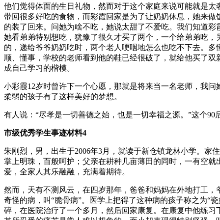
他们觉得体面的生日礼物，然而对于这个家庭来说可能就是太
带回很多好吃的食物，而彩霞回家是为了让奶奶休息，她来做
的装了回来。问她为啥不吃，她说太甜了不爱吃。我们知道彩
她看弟弟特别想吃，犹豫了很久才买了两个，一个给弟弟吃，
的，递给爷爷奶奶吃时，两个老人哽咽地怎么也吃不下去。多
顺、懂事，学校的老师看到他的鞋已经很破了，就给他买了双
成自己学习的楷模。
小彩霞12岁时曾许下一个心愿，那就是将来当一名老师，我
柔弱的孩子有了这样美好的梦想。
有人说：“尽孝是一切善德之始，也是一切幸福之源。”这个9
市级优秀学生事迹材料4
朱刚烈，男，出生于2006年3月，就读于新仓镇龙林小学。
掌上明珠，百般呵护；父亲在耕种几亩薄田的同时，一有空就
爱，全家人其乐融融，充满着期待。
然而，天有不测风云，在四岁那年，爸爸和妈妈在外地打工，
奇怪的病，叫“脆骨病”。医学上把得了这种病的孩子称之为“
碎，在医院治疗了一个多月，然后回家康复。在康复中他练习