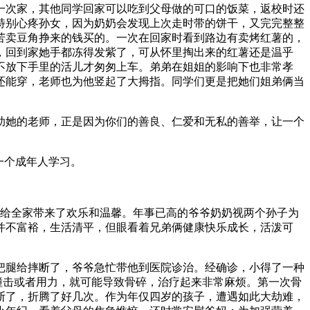
一次家，其他同学回家可以吃到父母做的可口的饭菜，返校时还
特别心疼孙女，因为奶奶会发现上次走时带的饼干，又完完整整
苦卖豆角挣来的钱买的。一次在回家时看到路边有卖烤红薯的，
，回到家她手都冻得发紫了，可从怀里掏出来的红薯还是温乎
不放下手里的活儿才匆匆上车。弟弟在姐姐的影响下也非常孝
还能穿，老师也为他竖起了大拇指。同学们更是把她们姐弟俩当
助她的老师，正是因为你们的善良、仁爱和无私的善举，让一个
一个成年人学习。
，给全家带来了欢乐和温馨。年事已高的爷爷奶奶视两个孙子为
并不富裕，生活清平，但眼看着兄弟俩健康快乐成长，活泼可
把腿给摔断了，爷爷急忙带他到医院诊治。经确诊，小得了一种
撞击或者用力，就可能导致骨碎，治疗起来非常麻烦。第一次骨
断了，折腾了好几次。作为年仅四岁的孩子，遭遇如此大劫难，