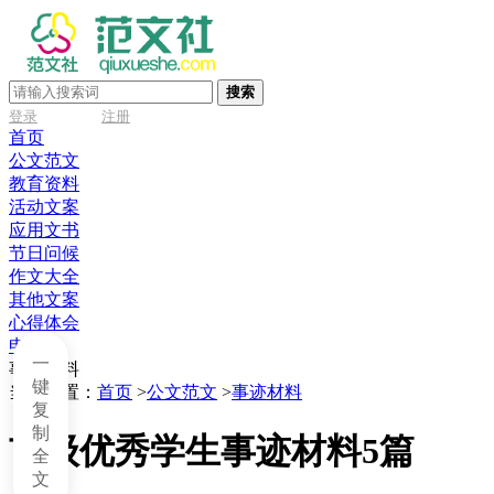
搜索
登录
注册
首页
公文范文
教育资料
活动文案
应用文书
节日问候
作文大全
其他文案
心得体会
申请书
一
事迹材料
键
当前位置：
首页
>
公文范文
>
事迹材料
复
制
市级优秀学生事迹材料5篇
全
文