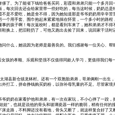
奢侈了。为了能省下钱给爸爸买药，彩霞和弟弟只能一个多月回
饭，每次回去还会给家里带一些好吃的，每当这时候，奶奶总是
霞不是不爱吃，她是舍不得，因为她知道那是爷爷奶奶用辛辛苦
另一个用手套、围巾抱起来紧紧地揣在怀里，一个多小时的路程
懂事的孩子啊！每次返校时，都是看到车来了，她和弟弟才不得
新鞋换上，把旧鞋扔了，可他又跑出去捡了回来，说回家干活时
问她问什么，她说因为老师是最善良的。我们感谢每一位关心、帮
0后女孩的孝顺、乐观和坚强不仅值得同龄人学习，更值得我们每
家住太湖县新仓镇龙林村。还有一个双胞胎弟弟，哥弟俩刚一出生
出外打工，拼命挣钱购买奶粉，以弥补母乳量的不足。尽管家境
爷爷奶奶在家看护他和弟弟，有一次在家玩，不小心摔了一跤，
瓷娃娃”，也就是说他的骨头和玻璃瓷器一样的脆弱，稍有任何的
下床走路，不料脚还没有着地，骨头又断了，就这样复合好了又