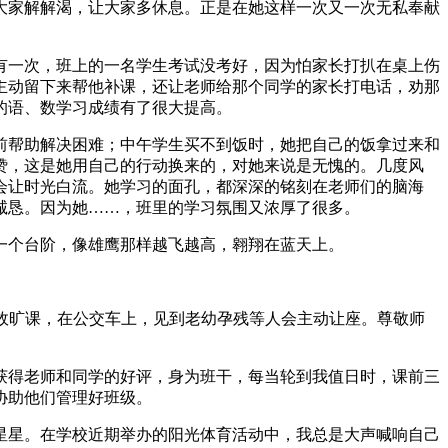
大家解解渴，让大家多休息。正是在她这样一次又一次无私奉献
有一次，班上的一名学生考试没考好，因为怕家长打扒在桌上伤
主动留下来帮他补课，还让老师给那个同学的家长打电话，劝那
的语、数学习成绩有了很大提高。
前帮助解决困难；中午学生买不到饭时，她把自己的饭拿过来和
赞，这是她用自己的行动换来的，对她来说是无愧的。几度风
会让时光白流。她学习的面孔，都深深的铭刻在老师们的脑海
诚恳。因为她……，班里的学习氛围又浓厚了很多。
一个台阶，像雄鹰那样越飞越高，翱翔在蓝天上。
故旷课，在公交车上，见到老幼孕残等人会主动让座。尊敬师
获得老师和同学的好评，身为班干，每当轮到我值日时，课前三
协助他们管理好班级。
星星。在学校近期举办的阳光体育活动中，我总是大声喊响自己