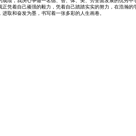
的成绩，我决心争做一名德、智、体、美、劳全面发展的优秀中
我正凭着自己顽强的毅力，凭着自己踏踏实实的努力，在浩瀚的
，进取和奋发为墨，书写着一张多彩的人生画卷。