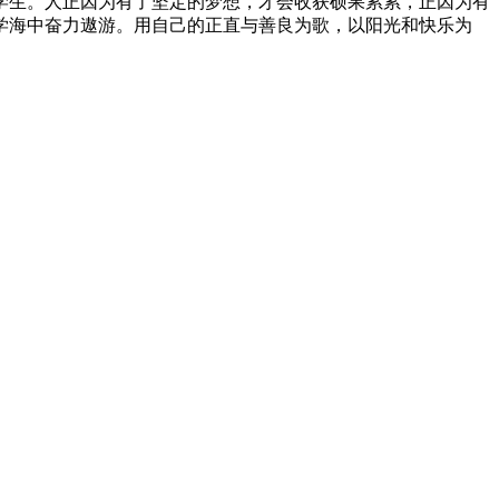
学生。人正因为有了坚定的梦想，才会收获硕果累累，正因为有
学海中奋力遨游。用自己的正直与善良为歌，以阳光和快乐为