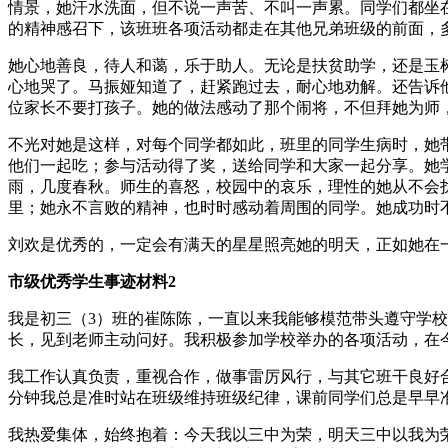
情景，她汗水洗面，但不说一声苦、不叫一声累。同学们都坐
的精神感召下，该班班各项活动都走在其他兄弟班级的前面，
她心地善良，待人和蔼，乐于助人。无论是扶贫助学，还是玉
心地哭了。马振娅知道了，赶紧跑过去，耐心地劝解。还告诉
位家长不要打孩子。她的做法感动了那个闹将，不但拜她为师
不光对她是这样，对每个同学都如此，班里的同学生病时，她
他们一起吃；参与活动得了奖，送给同学和大家一起分享。她
雨，几度春秋。师生的喜怒，校园中的哀乐，理性的她从不会
里；她永不言败的精神，也时时感动着周围的同学。她成功时
刘欢是优秀的，一定会有满天的星星照亮她的明天，正如她在
市级优秀学生事迹材料2
我是初三（3）班的崔陈陈，一直以来我能够模范带头遵守学
长，见到老师主动问好。我积极参加学校举办的各项活动，在
我工作认真负责，重视合作，做事雷厉风行，与其它班干良好
分钟我总是准时站在班级维持班级纪律，课前同学们总是早早
我热爱集体，始终抱着：今天我以三中为荣，明天三中以我为