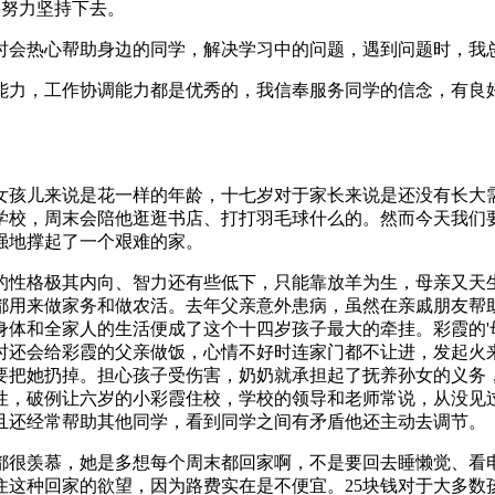
要努力坚持下去。
时会热心帮助身边的同学，解决学习中的问题，遇到问题时，我
能力，工作协调能力都是优秀的，我信奉服务同学的信念，有良
女孩儿来说是花一样的年龄，十七岁对于家长来说是还没有长大
学校，周末会陪他逛逛书店、打打羽毛球什么的。然而今天我们
强地撑起了一个艰难的家。
的性格极其内向、智力还有些低下，只能靠放羊为生，母亲又天
都用来做家务和做农活。去年父亲意外患病，虽然在亲戚朋友帮
身体和全家人的生活便成了这个十四岁孩子最大的牵挂。彩霞的'
时还会给彩霞的父亲做饭，心情不好时连家门都不让进，发起火
要把她扔掉。担心孩子受伤害，奶奶就承担起了抚养孙女的义务
性，破例让六岁的小彩霞住校，学校的领导和老师常说，从没见
且还经常帮助其他同学，看到同学之间有矛盾他还主动去调节。
都很羡慕，她是多想每个周末都回家啊，不是要回去睡懒觉、看
住这种回家的欲望，因为路费实在是不便宜。25块钱对于大多数