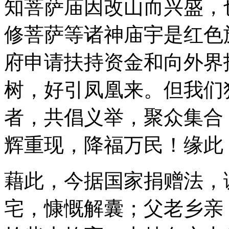
知菩萨庙因改山而兴盛，
修菩萨等诸神庙宇是红色
府申请扶持资金和向外界
树，好引凤凰来。但我们
者，共倡义举，聚众集合
辉重现，降福万民！缘此
藉此，今据国家捐赠法，
宅，慷慨解囊；父老乡亲