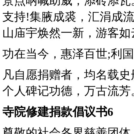
景点呐喊助威，添砖添瓦
支持!集腋成裘，汇涓成
山庙宇焕然一新，游客如
功在当今，惠泽百世;利
凡自愿捐赠者，均名载史
个人碑记功德，万古流芳
寺院修建捐款倡议书6
尊敬的社会各界慈善团体