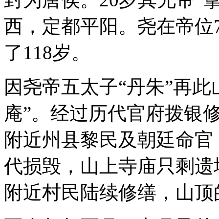
西，定都平阳。尧在帝位7
了118岁。
因尧帝五太子“丹朱”再此
庵”。经过历代官府拨银
附近州县黎民及朝廷命官
代损毁，山上寺庙只剩遗
附近村民陆续修缮，山顶