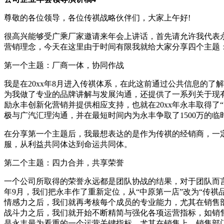
尊敬的各位领导，各位传祺战略伙伴们，大家上午好!
很高兴能够受广乘厂家邀请来年会上讲话，首先请允许我代表永
营销理念，今天在这里由于时间有限我就给大家分享四个主题
第一个主题：厂商一体，协同作战
我是在20xx年8月进入传祺体系，在此这前通过公共信息的
为我做了专业的品牌讲解与发展沟通，还提供了一系列关于现
励永丰创新化营销并提供相应支持，也就在20xx年永丰取得了“11
极与广汽汇理沟通，并在最短时间内为永丰争取了1500万的临时额
在分享第一个主题后，我最想表达的是作为传祺的经销商，一
服，从利益共同体达到命运共同体。
第二个主题：四力合并，共享荣誉
一个公司所取得的荣誉永远都是团队协战的结果，对于团队而言
年9月，我们把永丰作了重新定位，从“中原第一店”改为“传
情感力之后，我们就再考核每个成员的专业能力，尤其在销售
战斗力之后，我们就开始不断精简与强化各项运营指标，如销
是永丰最为看重的一个运营关键指标，尤其在销售上，销售部