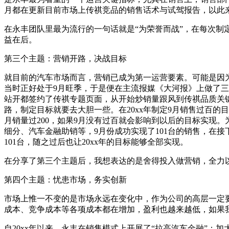
月都在更新目前市场上传祺竞品的销售话术与试驾报告，以此
在永丰团队里最为流行的一句话就是“为荣誉而战”，在每次
益在后。
第三个主题：营销开路，决战目标
就目前的汽车市场而言，营销已成为第一运营要素。可能是因为
当时正好处于9月旺季，于是便在主流报媒《大河报》上做了三期
站开都签约了传祺专题页面，从开始炒销量跟风到传祺品质关键
路，制定目标就要去大胆一些。在20xx年制定9月销售过百的
月销量过200，如果9月没有过百就会影响到以后的目标实现
细分、汽车金融助销等，9月份成功实现了101台的销售，在接
101台，随之过后也让20xx年的目标能够全部实现。
在分享了第三个主题后，我想表达的是舍得投入做营销，全力
第四个主题：忧患市场，务实创新
市场上惟一不变的是市场永远在变化中，作为公司的高层一定
成本、竞争成本等各项成本都在增加，盈利也越来越低，如果
自20xx年以来，永丰在销售模式上开展了“拉高汽车金融”：