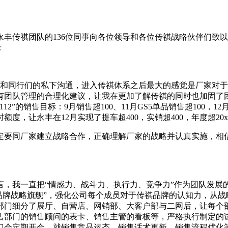
丰传祺团队的136位同事向各位领导和各位传祺战略伙伴们致
：
了解和同行们的私下沟通，进入传祺体系之后最大的感觉是厂家对
有团队管理的合理化建议，让我在更加了解传祺的同时也加固了
2”的销售目标：9月销售超100、11月GS5单品销售超100，1
度，让永丰在12月实现了提车超400，实销超400，年度超20
定要同厂家建立战略合作，正确理解厂家的战略并认真实施，相
，我一直把“情感力、战斗力、执行力、竞争力”作为团队发展的
祺品牌战略旗舰”，强化公司每个成员对于传祺品牌的认知力，从
部门细分了展厅、自营店、网销部、大客户部与二网后，让每个部
售部门的销售顾问的表卡、销售主管的看板等，严格执行制定的
门会定期开会，就销售竞品运态、销售话术更新、销售流程优化