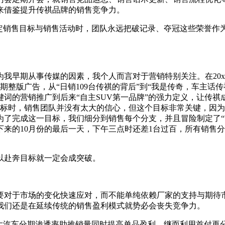
来借鉴提升传祺品牌的销售竞争力。
制定销售目标与销售活动时，团队永远把破记录、夺冠这些荣誉作
我早期从事传媒的因素，我个人而言对于营销特别关注。在20
整版广告，从“日销109台传祺的背后”到“我是传奇，车主话传
词的营销推广到后来“自主SUV第一品牌”的强力定义，让传
目标时，销售团队并没有太大的信心，但这个目标非常关键，因为我们
。为了完成这一目标，我们细分到销售每个分支，并且冒险制定了
下来的10月份的最后一天，下午三点时还差1台过百，所有销售
以赴奔目标就一定会成突破。
要对于市场的变化快速应对，而不能单纯依赖厂家的支持与期待市
我们还是在延续传统的销售盈利模式就势必会丧失竞争力。
加大汽车分期渗透率助推销量同时提高单品盈利，继而利用首付再