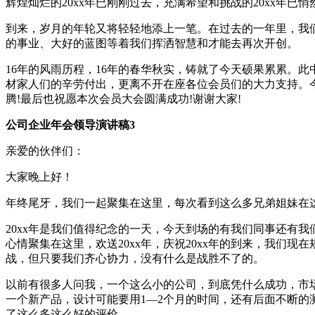
辉煌灿烂的20xx年已刚刚过去，充满希望和挑战的20xx年已悄
到来，岁月的年轮又将轻轻地添上一笔。在过去的一年里，我
的事业、大好的蓝图等着我们挥洒智慧和才能去再次开创。
16年的风雨历程，16年的春华秋实，铸就了今天硕果累累。
材家人们的辛劳付出，更离不开在座各位会员们的大力支持。
腾!最后也祝愿本次会员大会圆满成功!谢谢大家!
公司企业年会领导演讲稿3
亲爱的伙伴们：
大家晚上好！
年终尾牙，我们一起聚集在这里，每次看到这么多兄弟姐妹在
20xx年是我们值得纪念的一天，今天到场的有我们同事还有
心情聚集在这里，欢送20xx年，庆祝20xx年的到来，我们
战，但只要我们齐心协力，没有什么是战胜不了的。
以前有很多人问我，一个这么小的公司，到底凭什么成功，市
一个新产品，设计可能要用1—2个月的时间，还有后面不断的
了这么多这么好的评价。