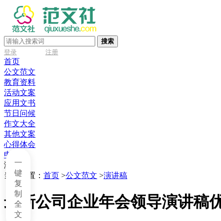
搜索
登录
注册
首页
公文范文
教育资料
活动文案
应用文书
节日问候
作文大全
其他文案
心得体会
申请书
一
演讲稿
键
当前位置：
首页
>
公文范文
>
演讲稿
复
制
最新公司企业年会领导演讲稿优
全
文