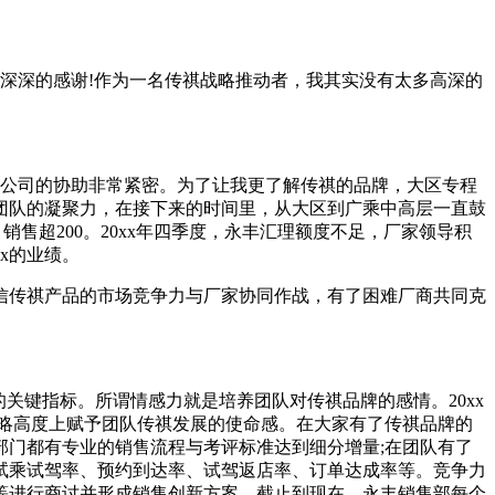
以深深的感谢!作为一名传祺战略推动者，我其实没有太多高深的
于公司的协助非常紧密。为了让我更了解传祺的品牌，大区专程
团队的凝聚力，在接下来的时间里，从大区到广乘中高层一直鼓
2月销售超200。20xx年四季度，永丰汇理额度不足，厂家领导积
xx的业绩。
信传祺产品的市场竞争力与厂家协同作战，有了困难厂商共同克
关键指标。所谓情感力就是培养团队对传祺品牌的感情。20xx
战略高度上赋予团队传祺发展的使命感。在大家有了传祺品牌的
门都有专业的销售流程与考评标准达到细分增量;在团队有了
试乘试驾率、预约到达率、试驾返店率、订单达成率等。竞争力
等进行商讨并形成销售创新方案，截止到现在，永丰销售部每个