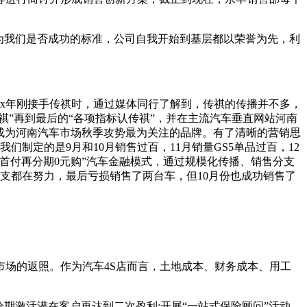
为我们是否成功的标准，公司自我开始到基层都以荣誉为先，利
xx年刚接手传祺时，通过媒体同行了解到，传祺的传播并不多，
祺”再到最后的“各项指标认传祺”，并在主流汽车垂直网站河南
祺成为河南汽车市场秋季攻势最为关注的品牌。有了清晰的营销思
制定的是9月和10月销售过百，11月销量GS5单品过百，12
“首付再分期0元购”汽车金融模式，通过规模化传播、销售分支
分支都在努力，最后亏损销售了两台车，但10月份也成功销售了
场的返照。作为汽车4S店而言，土地成本、财务成本、用工
分期激活潜在客户再达到二次盈利;开展“一站式保险顾问”活动，