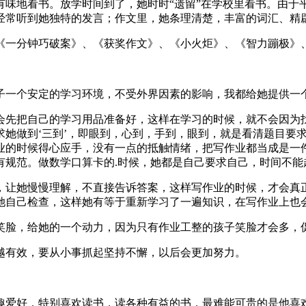
有味地看书。放学时间到了，她时时“遗留”在学校里看书。由于
经常听到她独特的发言；作文里，她条理清楚，丰富的词汇、精
《一分钟巧破案》、《获奖作文》、《小火炬》、《智力蹦极》
孩子一个安定的学习环境，不受外界因素的影响，我都给她提供一
会先把自己的学习用品准备好，这样在学习的时候，就不会因为
她做到‘三到’，即眼到，心到，手到，眼到，就是看清题目要
业的时候得心应手，没有一点的抵触情绪，把写作业都当成是一
有规范。做数学口算卡的.时候，她都是自己要求自己，时间不能
，让她慢慢理解，不直接告诉答案，这样写作业的时候，才会真
她自己检查，这样她有等于重新学习了一遍知识，在写作业上也
发笑脸，给她的一个动力，因为只有作业工整的孩子笑脸才会多，
越有效，要从小事抓起坚持不懈，以后会更加努力。
兴趣爱好，特别喜欢读书，读各种有益的书，最难能可贵的是他喜