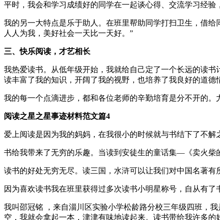
平时，我会和学习成绩好的同学在一起谈心得、交流学习经验
我的另一大特点是乐于助人。在班里帮助同学打扫卫生，借给
人人为我，美好社会一天比一天好。”
三、快乐阅读，才艺相长
我热爱读书。从低年级开始，我就给自己定了一个长远的读书
读丰富了我的知识，开阔了我的视野，也培养了我良好的道德
我的每一个点滴进步，都和各位老师的辛勤培育是分不开的。
阅读之星之星事迹材料范文篇4
爱上阅读是因为我的妈妈，在我很小的时候就与书结下了不解
书给我带来了无穷的乐趣。当读到安徒生的童话集—《卖火柴
读书的好处无穷无尽。读三国，水浒可以让我们对中国名著有
因为喜欢读书我在班里获得过多次读书小明星称号，自从有了书
我叫邵冠铭 ，来自淄川区实验小学松龄路分校三年级四班，我
空，我就会拿起一本，津津有味地读起来。读书带给我许多的