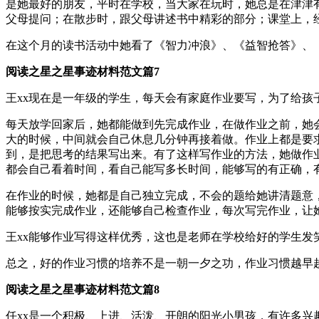
是她最好的朋友，平时在学校，当大家在玩时，她总是在津津
父母提问；在散步时，跟父母讲述书中精彩的部分；课堂上，
在这个月的读书活动中她看了《智力冲浪》、《益智抢答》、
阅读之星之星事迹材料范文篇7
王xx现在是一年级的学生，每天会有家庭作业要写，为了给
每天放学回家后，她都能做到先完成作业，在做作业之前，她
大的时候，中间就会自己休息几分钟再接着做。作业上都是要求
到，是把思考的结果写出来。有了这样写作业的方法，她做作
都会自己看着时间，看自己能写多长时间，能够写的有正确，
在作业的时候，她都是自己独立完成，不会的题给她讲清题意
能够按实完成作业，还能够自己检查作业，每次写完作业，让
王xx能够作业写得这样优秀，这也是老师在学校给好的学生
总之，好的作业习惯的培养不是一朝一夕之功，作业习惯越早
阅读之星之星事迹材料范文篇8
任xx是一个积极、上进、活泼、开朗的阳光小男孩，有许多