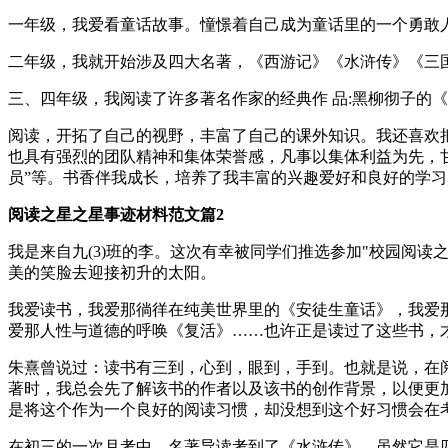
一年级，我爱看童话故事。憧憬着自己成为童话里的一个勇敢人
二年级，我就开始涉及四大名著，《西游记》《水浒传》《三
三、四年级，我阅读了许多著名作家的经典作 品:黑柳彻子的
阅读，开拓了自己的视野，丰富了自己的课外知识。我还喜欢
也具有强烈的团队精神和集体荣誉感，凡事以集体利益为先，甘
员”等。书香伴我成长，培养了我丰富的兴趣爱好和良好的学习
阅读之星之星事迹材料范文篇2
我是来自九(3)班的李。这次有幸被同学们推选参加"校园阅
美的笑脸去迎接初升的太阳。
我爱读书，我爱那徜徉在纯美世界里的《安徒生童话》，我爱
爱那人性与道德的呼唤《复活》……也许正是读过了这些书，
朱熹曾说过：读书有三到，心到，眼到，手到。也就是说，在
著时，我总会先了解该书的作者以及该书的创作背景，以便更
是将这个作为一个良好的阅读习惯，却没想到这个好习惯会在
在初三的一次月考中，名著导读考到了《水浒传》。虽然它是