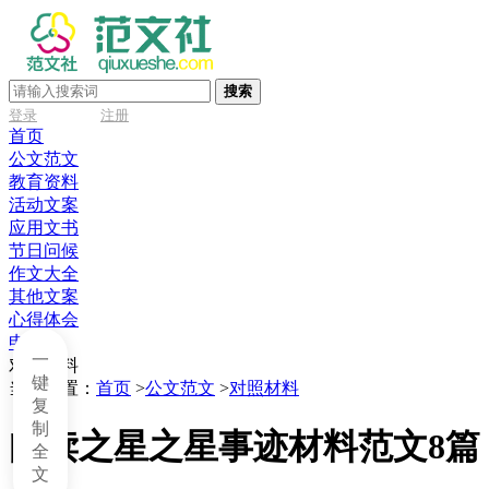
搜索
登录
注册
首页
公文范文
教育资料
活动文案
应用文书
节日问候
作文大全
其他文案
心得体会
申请书
一
对照材料
键
当前位置：
首页
>
公文范文
>
对照材料
复
制
阅读之星之星事迹材料范文8篇
全
文