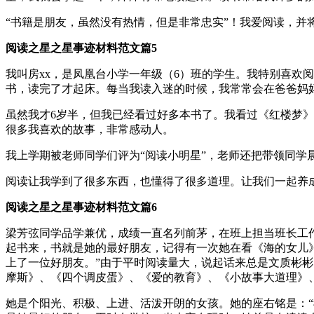
“书籍是朋友，虽然没有热情，但是非常忠实”！我爱阅读，并
阅读之星之星事迹材料范文篇5
我叫房xx，是凤凰台小学一年级（6）班的学生。我特别喜欢
书，读完了才起床。每当我读入迷的时候，我常常会在爸爸妈妈
虽然我才6岁半，但我已经看过好多本书了。我看过《红楼梦
很多我喜欢的故事，非常感动人。
我上学期被老师同学们评为“阅读小明星”，老师还把带领同学
阅读让我学到了很多东西，也懂得了很多道理。让我们一起养
阅读之星之星事迹材料范文篇6
梁芳弦同学品学兼优，成绩一直名列前茅，在班上担当班长工
起书来，书就是她的最好朋友，记得有一次她在看《海的女儿
上了一位好朋友。”由于平时阅读量大，说起话来总是文质彬
摩斯》、《四个调皮蛋》、《爱的教育》、《小故事大道理》
她是个阳光、积极、上进、活泼开朗的女孩。她的座右铭是：