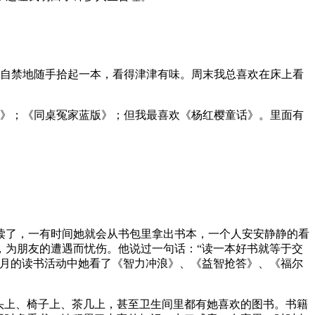
不自禁地随手拾起一本，看得津津有味。周末我总喜欢在床上看
夜》；《同桌冤家蓝版》；但我最喜欢《杨红樱童话》。里面有
读了，一有时间她就会从书包里拿出书本，一个人安安静静的看
，为朋友的遭遇而忧伤。他说过一句话：“读一本好书就等于交
个月的读书活动中她看了《智力冲浪》、《益智抢答》、《福尔
头上、椅子上、茶几上，甚至卫生间里都有她喜欢的图书。书籍