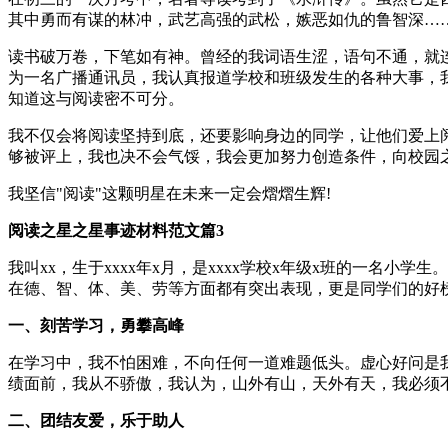
其中勇而有谋的林冲，武艺高强的武松，嫉恶如仇的鲁智深…
读书破万卷，下笔如有神。曾经的我词语生涩，语句不通，就
为一名广播通讯员，我认真报道学校和班级发生的各种大事，
知道这与阅读密不可分。
我不仅会将阅读坚持到底，还要影响身边的同学，让他们爱上
够被评上，我也决不会气馁，我会更加努力创造条件，向校园
我坚信"阅读"这颗明星在未来一定会熠熠生辉!
阅读之星之星事迹材料范文篇3
我叫xx，生于xxxx年x月，是xxxx学校x年级x班的一
在德、智、体、美、劳等方面都有突出表现，更是同学们的好
一、刻苦学习，勇攀高峰
在学习中，我不怕困难，不向任何一道难题低头。虚心好问是
绩面前，我从不骄傲，我认为，山外有山，天外有天，我必须
二、团结友爱，乐于助人