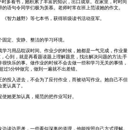
平时多看书，她积累了丰富的知识，出口成章。在家里，时时向
辟的语句令同学们极为羡慕。老师时常在班上范读她的作文。
、《智力越野》等七本书，获得班级读书活动亚军。
个固定、安静、整洁的学习环境。
找学习用品耽误时间。作业少的时候，她都是一气完成，作业量
求，心到，就是再看题读题上理解题意，找出解决问题的方法;手
件很快乐的事。做作业的时候不会去做一些和学习无关的事情，
超过5分钟做完，做到一遍就不出差错。
正的投入进去，不会为了应付作业，而被动写作业。她自己不但
会更认真了。
促使她更加认真，规范的把作业写好。
欢边读边思考，一些看似深奥的道理，他能按照自己方式理解。