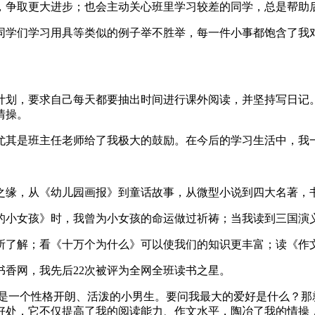
，争取更大进步；也会主动关心班里学习较差的同学，总是帮助
同学们学习用具等类似的例子举不胜举，每一件小事都饱含了我
计划，要求自己每天都要抽出时间进行课外阅读，并坚持写日记
情操。
尤其是班主任老师给了我极大的鼓励。在今后的学习生活中，我
之缘，从《幼儿园画报》到童话故事，从微型小说到四大名著，
的小女孩》时，我曾为小女孩的命运做过祈祷；当我读到三国演
所了解；看《十万个为什么》可以使我们的知识更丰富；读《作
香网，我先后22次被评为全网全班读书之星。
是一个性格开朗、活泼的小男生。要问我最大的爱好是什么？那
好处，它不仅提高了我的阅读能力、作文水平，陶冶了我的情操