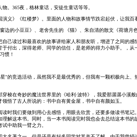
物。365夜，格林童话，安徒生童话等等。
国演义》《红楼梦》。里面的人物和故事情节跌宕起伏，让我百
《窗边的小豆豆》、老舍先生的 《猫》、朱自清的散文《荷塘月
把自己读过和最喜欢的故事讲给家人和朋友听，增进了之间的感
于付出，深得老师、同学的信任，是老师的得力小助手。，从一年
习惯！
读之星"的竞选活动，虽然我不是最优秀的，但我有一颗积极向上
那穿梭在奇妙的魔法世界里的《哈利·波特》，我爱那潺潺小溪般
才领悟了古人所说的：书中自有黄金屋，书中自有颜如玉。
阅读时我们要做到用心去感悟，用眼去欣赏，还要多做读书笔记
加理解这本书。同时，当一本书阅读完时我也会去总结这本书的
考试中助我一臂之力。
四大名著之一，但是还是有好多同学对其并不了解。由于我曾经