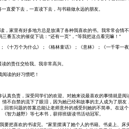
将一直爱下去，一直读下去，与书籍做永远的朋友。
阅读，家里有好多地方总是放满了各种我喜欢的书。我常常会情
三番五次的催促下说：“还有一页”，“等我把这点看完嘛！”
》；《十万个为什么》；《格林童话》；《意林》；《一千零一
晨读的责任交给我。我非常高兴。
成阅读的好习惯吧！
作认真负责，深受同学们的欢迎。对她来说最喜欢的事情就是阅
》情不自禁的流下了眼泪，因为她已经和故事的主人成为了朋友
彬，回答问题的答案总能让老师意外的感受到她的不简单。在这
、《智力越野》等七本书，获得班级读书活动冠军。
“我要把喜欢的书读完。”家里摆满了她个人的书籍。书桌上、床