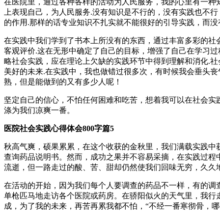
在医院里，通过各种各样的活动为人民服务，我的心里有一种
上表现自己，为人民服务.没有知识是不行的，没有实践也不
的作用.那样的话专业知识不扎实就不能很好的引导实践，而
在实践中我们学到了书本上所没有的东西，通过丰富多彩的社
客观评价.这在无形中确定了自己的目标，增强了自己在学习过
略社会实践，应在理论上欠缺的实践环节中得到理解和消化.
美好的未来.在实践中，我也做错过很多次，有时候我会垂头丧
熟，但是能做到的又有多少人呢！
坚定自己的信心，不怕任何困难和吃苦，想着我可以在社会实
涤为我们凉爽一番。
医院社会实践心得体会800字篇5
秋高气爽，硕果累累，在这个收获的金秋里，我们满载实践中
查询药品说明书。然而，成功之果并不容易采摘，在实践过程
流逝，但一路走过的酸、苦、甜却仍然使我们回味无穷，久久
在活动的开始，因为我们每个人要调查的药品不一样，有的调
单枪匹马地走访各个医院或药房。在骄阳似火的天气里，我行
成，为了我的未来，再苦再累我都不怕，“不经一番寒彻骨，