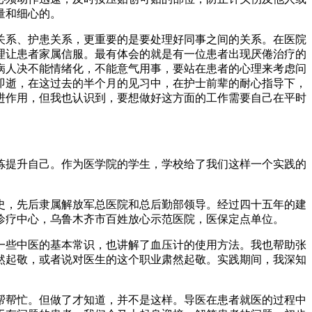
量和细心的。
关系、护患关系，更重要的是要处理好同事之间的关系。在医院
理让患者家属信服。最有体会的就是有一位患者出现厌倦治疗的
病人决不能情绪化，不能意气用事，要站在患者的心理来考虑问
即逝，在这过去的半个月的见习中，在护士前辈的耐心指导下，
进作用，但我也认识到，要想做好这方面的工作需要自己在平时
炼提升自己。作为医学院的学生，学校给了我们这样一个实践的
历史，先后隶属解放军总医院和总后勤部领导。经过四十五年的建
诊疗中心，乌鲁木齐市百姓放心示范医院，医保定点单位。
一些中医的基本常识，也讲解了血压计的使用方法。我也帮助张
然起敬，或者说对医生的这个职业肃然起敬。实践期间，我深知
帮帮忙。但做了才知道，并不是这样。导医在患者就医的过程中