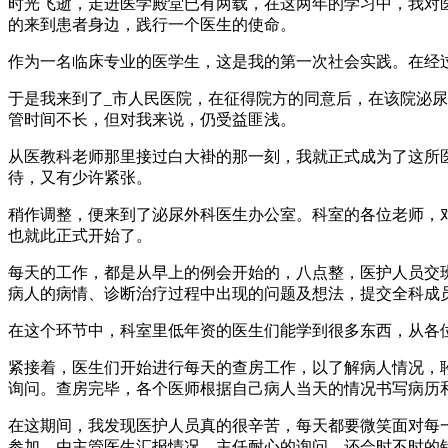
时光飞逝，走进医学殿堂已有两载，在这两年的学习中，我对
的来到患者身边，践行一个医生的使命。
作为一名临床专业的医学生，这是我的第一次社会实践。在经
于是我来到了_市人民医院，在征得院方的同意后，在该院泌
管时间不长，但对我来说，仍受益匪浅。
从医教科老师那里接过白大褂的那一刻，我就正式成为了这所
待，又有少许紧张。
稍作调整，便来到了泌尿外科医生办公室。科室的各位老师，
也就此正式开始了。
每天的工作，都是从早上的例会开始的，八点整，医护人员交
病人的病情、诊断治疗过程中出现的问题及想法，提交全科成
在这个环节中，科室里低年资的医生们能学到很多东西，从各
紧接着，医生们开始进行每天的查房工作，以了解病人情况，
询问。查房完毕，各个医师根据自己病人当天的情况书写病历
在这期间，我发现医护人员真的很辛苦，每天都要微笑面对每
参加，由主管医生汇报情况，主任耐心的询问，还会时不时的