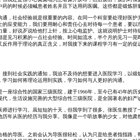
中药的时候必须喊患者姓名并且下达用药医嘱。这些都是锻炼胆
沟通，社会经验就是很重要的内容。在同一个科室要处理好医护
士的应变能力，我们要用耐心和责任心去对待每一个患者，要以
力量，好说歹说给他打上针，按上心电监护。这就说明护士对待
都是见习积累的一点社会经验。时间如流水，半个月的见习一晃
又反作用于理论的真正含义，对我接下来的课程学习有一定的促
。接到社会实践的通知，我迫不及待的想要进入医院学习，以锻
，学习如何将理论运用到实践，学习如何与人更好的沟通。
一座综合性的国家三级医院，建于1966年，至今已有45年的
现代，生活设施完善的大型综合性三级医院，是全国著名的妇产
医师进行学习。虽短短的十天，但我学到了很多。张医生教授了
他历年从医的经历与我分享。我像是一个听故事的少女，对他肃
合格的导医。之前会认为导医很轻松，认为只是给患者指指路，