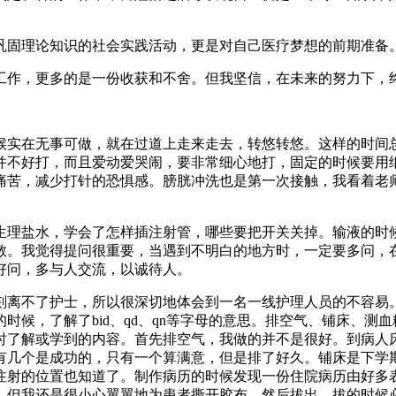
巩固理论知识的社会实践活动，更是对自己医疗梦想的前期准备
工作，更多的是一份收获和不舍。但我坚信，在未来的努力下，
候实在无事可做，就在过道上走来走去，转悠转悠。这样的时间
并不好打，而且爱动爱哭闹，要非常细心地打，固定的时候要用
痛苦，减少打针的恐惧感。膀胱冲洗也是第一次接触，我看着老
生理盐水，学会了怎样插注射管，哪些要把开关关掉。输液的时
教。我觉得提问很重要，当遇到不明白的地方时，一定要多问，
好问，多与人交流，以诚待人。
刻离不了护士，所以很深切地体会到一名一线护理人员的不容易
时候，了解了bid、qd、qn等字母的意思。排空气、铺床、测
时了解或学到的内容。首先排空气，我做的并不是很好。到病人
有几个是成功的，只有一个算满意，但是排了好久。铺床是下学
注射的位置也知道了。制作病历的时候发现一份住院病历由好多
，但我还是很小心翼翼地为患者撕开胶布，然后拔出，拔的时候