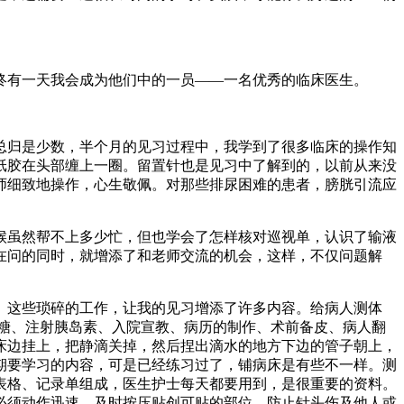
。
终有一天我会成为他们中的一员——一名优秀的临床医生。
总归是少数，半个月的见习过程中，我学到了很多临床的操作知
纸胶在头部缠上一圈。留置针也是见习中了解到的，以前从来没
师细致地操作，心生敬佩。对那些排尿困难的患者，膀胱引流应
候虽然帮不上多少忙，但也学会了怎样核对巡视单，认识了输液
在问的同时，就增添了和老师交流的机会，这样，不仅问题解
。这些琐碎的工作，让我的见习增添了许多内容。给病人测体
血糖、注射胰岛素、入院宣教、病历的制作、术前备皮、病人翻
床边挂上，把静滴关掉，然后捏出滴水的地方下边的管子朝上，
期要学习的内容，可是已经练习过了，铺病床是有些不一样。测
表格、记录单组成，医生护士每天都要用到，是很重要的资料。
必须动作迅速，及时按压贴创可贴的部位，防止针头伤及他人或