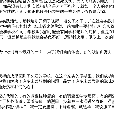
知识和实践结合的胜利感.医院是救死扶伤、为人民服务的地方，
行，如果没有知识和实践的结合是万万不行的，就如一个人的身体
没有实践的巩固，知识也只是脑袋里的一些容物，仅仅是容物。
会实践活动，是我逐步开阔了视野，增长了才干，并在社会实践
程中的信心和毅力.“纸上得来终觉浅，绝知此事要躬行”.社会
社会和学校不同，学校里我们可能会有同学和老师的庇护，但是在
气，但是越是这样我就会越做不好，所以我决定，吸取上一次的
践中做到自己最好的一面，为了我们新的体会、新的领悟而努力
获得的成果回到了久违的学校。在这个充实的假期里，我们成功地
中我们解决了许多未曾想到的问题，品尝了许多未曾尝到的滋味才
地激荡在我们的心中……
查抗代谢的，有的调查抗肿瘤的，有的调查医学专用药，有的调
走于各条街道，望着头顶上的烈日，摸着被汗水浸透的衣服，虽然
哪得梅花扑鼻香”，我一定要坚持，不能退缩。就这样，我说服了