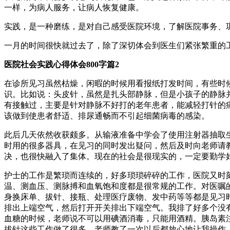
一样，为病人服务，让病人恢复健康。
实践，是一种磨练，是对自己感受医院环境，了解医院事务、
一月的时间很快就过去了，除了深切体会到医生们紧张繁重的
医院社会实践心得体会800字篇2
在诊所见习虽然枯燥，闲暇的时候用看报纸打发时间，有些时
识。比如说：头皮针，虽然是扎头部静脉，但是小孩子的静脉
有接触过，主要是针对静脉不好打的老年患者，能减轻打针的
该做到使患者舒适、排尿通畅而不引起细菌病毒的感染。
此后几天依然收获颇多。从输液准备中学会了使用注射器抽取
时用的很多器具，在见习的同时发出疑问，然后及时向老师请
决，也很快融入了集体。现在的社会是很现实的，一定要勤学
护士的工作是繁琐而连续的，好多琐琐碎碎的工作，医院又时
温、测血压、测脉搏和血氧饱和度都是很常规的工作。对医嘱的
身换床单、拔针、接瓶、处理医疗废物、发中药等等都是见习
排出上端空气，然后打开开关排出下端空气。我排了好多个没
血糖的时候，老师说不可以用碘酒消毒，只能用酒精。胰岛素
拔针这些工作做了很多，老师教了一次以后都放心地让我操作