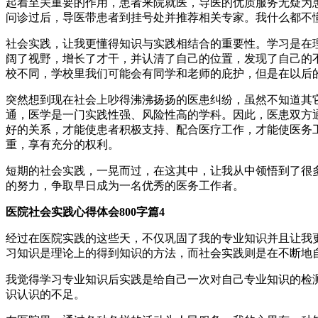
起着至关重要的作用，患者来院就医，导医的优质服务无疑为
问诊过后，导医带患者到挂号处并推荐相关专家。我什么都不
社会实践，让我更懂得知识与实践相结合的重要性。学习是在
阔了视野，增长了才干，并认清了自己的位置，发现了自己的
校不同，学校里我们可能会有同学和老师的庇护，但是在以后
突然想到现在社会上吵得沸沸扬扬的医患纠纷，虽然不知道其
通，医学是一门实践性强、风险性高的学科。因此，医患双方
好的关系，才能使患者积极支持、配合医疗工作，才能使医务
重，享有充分的权利。
短期的社会实践，一晃而过，在这其中，让我从中领悟到了很
的努力，争取早日成为一名优秀的医务工作者。
医院社会实践心得体会800字篇4
经过在医院实践的这些天，不仅巩固了我的专业知识并且让我更
习知识是理论上的得到知识的方法，而社会实践则是在不断地
我觉得学习专业知识后实践是给自己一次对自己专业知识的检
识认识的不足。