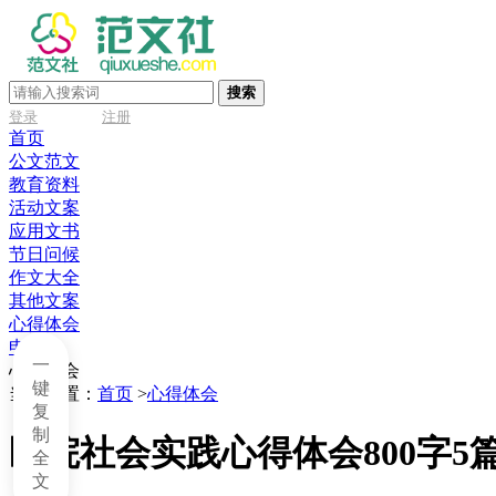
搜索
登录
注册
首页
公文范文
教育资料
活动文案
应用文书
节日问候
作文大全
其他文案
心得体会
申请书
一
心得体会
键
当前位置：
首页
>
心得体会
复
制
医院社会实践心得体会800字5
全
文