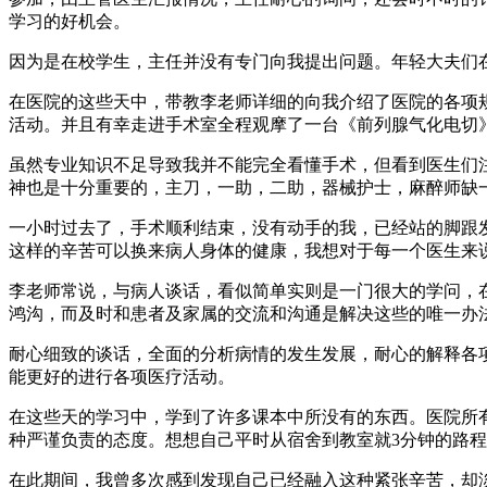
学习的好机会。
因为是在校学生，主任并没有专门向我提出问题。年轻大夫们
在医院的这些天中，带教李老师详细的向我介绍了医院的各项
活动。并且有幸走进手术室全程观摩了一台《前列腺气化电切
虽然专业知识不足导致我并不能完全看懂手术，但看到医生们
神也是十分重要的，主刀，一助，二助，器械护士，麻醉师缺
一小时过去了，手术顺利结束，没有动手的我，已经站的脚跟
这样的辛苦可以换来病人身体的健康，我想对于每一个医生来
李老师常说，与病人谈话，看似简单实则是一门很大的学问，
鸿沟，而及时和患者及家属的交流和沟通是解决这些的唯一办
耐心细致的谈话，全面的分析病情的发生发展，耐心的解释各
能更好的进行各项医疗活动。
在这些天的学习中，学到了许多课本中所没有的东西。医院所有
种严谨负责的态度。想想自己平时从宿舍到教室就3分钟的路
在此期间，我曾多次感到发现自己已经融入这种紧张辛苦，却