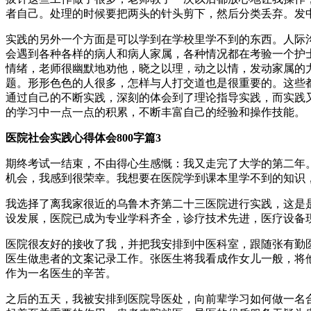
者自己。处理的时候要把两头的针头剪下，然后分类丢弃。发
实践的另外一个方面是可以学到在学校里学不到的东西。人际
会遇到各种各样的病人和病人家属，各种情况都在考验一个护
情绪，老师很幽默地劝他，晓之以理，动之以情，发动家属的
题。形形色色的人很多，怎样与人打交道也是很重要的。这些
通过自己的不断实践，深刻的体会到了理论指导实践，而实践
的学习中一点一点的积累，不断丰富自己的经验和操作技能。
医院社会实践心得体会800字篇3
期终考试一结束，不由得心生感慨：我又走完了大学的第二年
机会，我感到很荣幸。我想要在医院学到课本里学不到的知识
我选择了离我家很近的乌鲁木齐第二十三医院进行实践，这是是
设发展，医院已成为专业学科齐全，诊疗技术先进，医疗设备
医院很友好的接收了我，并把我安排到中医科室，跟随张有勤
医生做患者的文案记录工作。张医生将我看成作女儿一般，将
作为一名医生的辛苦。
之后的五天，我被安排到医院导医处，向前辈学习如何做一名