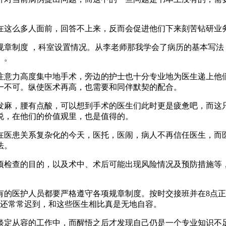
在这么多人面前，回答不上来，反而会促进他们下来刻苦钻研业
规章制度 ，科室设置情况。从李老师那我学会了病历的基本写法
》。
注意力高度集中地手术，旁边的护士也十分专业地为医生递上他
一不可。纵使医术再高，也需要和同伴默契的配合。
发麻，腰有点酸，可以想到手术的医生们此时更是疲惫吧，而这
说，在他们的价值观里，也是值得的。
在医患关系复杂化的今天，医托，医闹，病人不再信任医生，而
法。
项检查的目的，以及术中、术后可能出现风险情况及预防措施等
的医护人员都要严格遵守各项规章制度。按时交接班并在8点正
程还常常迟到，和这些医生相比真是无地自容。
淡定从容的工作中，而醒悟之后才发现自己仍是一个专业知识不