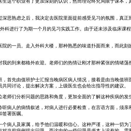
医生这个职业有了更加深刻的认识，然而理论终究局限于课本，
过深思熟虑之后，我决定去医院里面提前感受见习的氛围，真正
尿外科进行了为期一个月的见习实践工作。由于还未涉及临床课
医院的一员。走入外科大楼，那种熟悉的味道扑面而来，而此刻
对我的到来都格外欢迎。老师们的热情让刚才那种紧张的情绪荡
班，首先由值班护士汇报当晚病区病人情况，接着是由当晚值班
员共同讨论，提出解决方案，上级医生也会给出指导性的建议。
位老师们分析问题的思路和角度，更加全面的了解这种疾病的发
聆听病人的病情叙述，对病人进行必要检查，在言语方面，须亲
和签署医嘱。
一个病人及家属，给予他们温暖和信心。这种严谨，这种一切为
针对当前病例提出问题，而这中的一些问题是书本上没有的，需