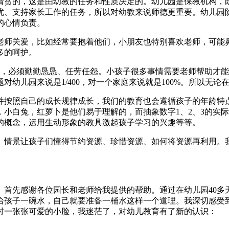
清贫的，这是由幼教的任务和性质决定的。幼儿园是保教机构，
忧、支持家长工作的任务，所以对幼教来说师德更重要。幼儿园
的心情负责。
老师关爱，比如经常要抱着他们，小朋友也特别喜欢老师，可能
多的呵护。
子，必须勤勤恳恳、任劳任怨。小孩子很多事情需要老师帮助才
幼儿园来说是1/400，对一个家庭来说就是100%。所以无
并按照自己的成长规律成长，我们的教育也会遵循孩子的年龄特
小白兔，红萝卜是他们易于理解的，而抽象数字1、2、3的实
的概念，运用生动形象的教具激起孩子学习的兴趣等等。
、情景让孩子们懂得节约资源、珍惜资源、如何将资源再利用。
。首先感谢各位园长和老师给我提供的帮助。通过在幼儿园40
给孩子一碗水，自己就要准备一桶水这样一个道理。我深切感受
对一张张可爱的小脸，我迷茫了，对幼儿教育有了新的认识：