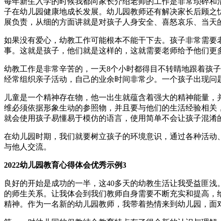
每年新生入学的时候我都向家长介绍老师的工作是非常琐碎和
子在幼儿园健康地成长发展。幼儿园教师还有解决家长后顾之
展负责，从细的方面讲就是对孩子人身安全、喜怒哀乐、当天
如果没有爱心，幼教工作可能根本不能干下去。孩子非常需要
事。这就是孩子，他们就是这样的，这就需要老师给予他们更
幼教工作是非常辛苦的，一天8个小时都得目不转睛地跟着孩
经常组织亲子活动，自己的业余时间非常少。一个孩子出现问题对
儿童是一个精神存在物，他一出生就蕴含着强大的精神能量，
维必须依据形象生动的参照物，并且要与他们的生活经验相关，
就会使用孩子易懂易于模仿的语言，使用简单不会让孩子混淆
在幼儿园时期，我们就要树立孩子的环境意识，通过各种活动
与他人交流。
2022幼儿园教育心得体会优秀示例3
良好的开始是成功的一半，这40多天的幼教生活让我受益匪浅
的师生关系。让我体会到我们教师自身需要不断充实和提高，
精神。作为一名新的幼儿园教师，我带着热情来到幼儿园，面