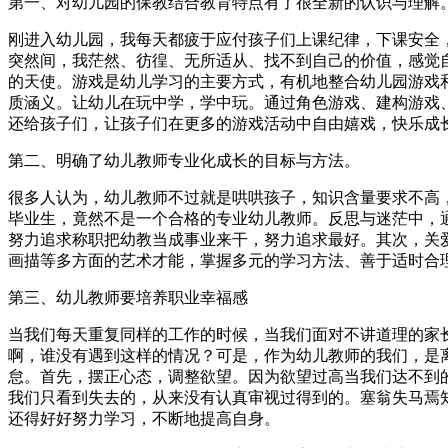
第一、对幼儿园的保教结合教育特点有了很全新的认识与理解
刚进入幼儿园，我每天都疲于应付孩子们上课纪律，下课安全
突然间，我茫然、彷徨、无所适从、找不到自己的价值，感觉
的天使。游戏是幼儿学习的主要方式，有机地整合幼儿园游戏
质涵义。让幼儿在玩中学，学中玩。通过角色游戏、建构游戏
还给孩子们，让孩子们在更多的游戏活动中自由嬉戏，快乐成
第二、明确了幼儿教师专业化成长的目标与方法。
很多人认为，幼儿教师不过就是哄哄孩子，知识含量要求不高
毕业生，竟然不是一个合格的专业幼儿教师。反思与迷茫中，
努力追求称职把幼教当成事业来干，努力追求最好。其次，关
画描等多方面的艺术才能，掌握多元的学习方法、善于适时合
第三、幼儿教师要培养职业幸福感
当我们每天重复同样的工作的时候，当我们面对不讲道理的家
啊，谁没有遇到这样的情况？可是，作为幼儿教师的我们，是
怠。首先，摆正心态，调整欲望。因为欲望过高当我们达不到
我们只看到失去的，从来没有认真审视过得到的。塞翁失马焉
还得好好努力学习，不断地提高自身。