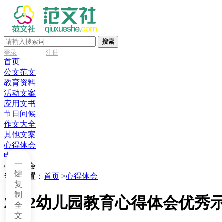
搜索
登录
注册
首页
公文范文
教育资料
活动文案
应用文书
节日问候
作文大全
其他文案
心得体会
申请书
一
心得体会
键
当前位置：
首页
>
心得体会
复
制
2022幼儿园教育心得体会优秀
全
文