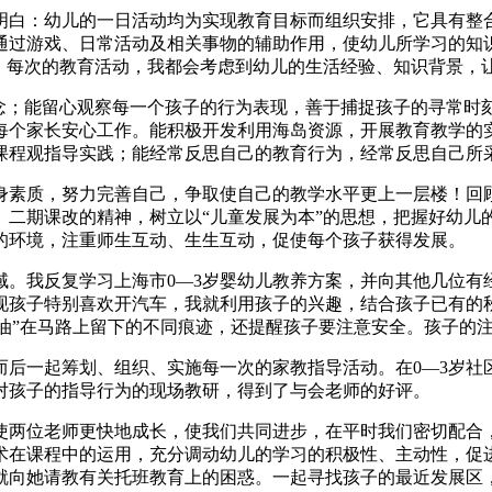
明白：幼儿的一日活动均为实现教育目标而组织安排，它具有整
通过游戏、日常活动及相关事物的辅助作用，使幼儿所学习的知识
行。每次的教育活动，我都会考虑到幼儿的生活经验、知识背景，
观念；能留心观察每一个孩子的行为表现，善于捕捉孩子的寻常时
每个家长安心工作。能积极开发利用海岛资源，开展教育教学的
课程观指导实践；能经常反思自己的教育行为，经常反思自己所
身素质，努力完善自己，争取使自己的教学水平更上一层楼！回
、二期课改的精神，树立以“儿童发展为本”的思想，把握好幼儿
的环境，注重师生互动、生生互动，促使每个孩子获得发展。
域。我反复学习上海市0—3岁婴幼儿教养方案，并向其他几位有
现孩子特别喜欢开汽车，我就利用孩子的兴趣，结合孩子已有的
“汽油”在马路上留下的不同痕迹，还提醒孩子要注意安全。孩子
而后一起筹划、组织、实施每一次的家教指导活动。在0—3岁社
长对孩子的指导行为的现场教研，得到了与会老师的好评。
使两位老师更快地成长，使我们共同进步，在平时我们密切配合
术在课程中的运用，充分调动幼儿的学习的积极性、主动性，促
就向她请教有关托班教育上的困惑。一起寻找孩子的最近发展区