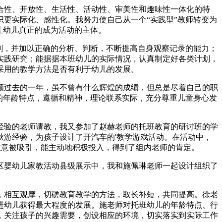
合性、开放性、生活性、活动性、审美性和趣味性一体化的特
更实际化、感性化。我努力使自己从一个“实践型”教师转变为
让幼儿真正的成为活动的主体。
刻，并加以正确的分析、判断，不断提高自身观察记录的能力；
实践研究；能据据本班幼儿的实际情况，认真制定好各类计划，
采用的教学方法是否有利于幼儿的发展。
顾过去的一年，虽不曾有什么辉煌的成绩，但总是尽着自己的职
的年龄特点，遵循和精神，理论联系实际，充分尊重儿童身心发
经验的老师请教，我又参加了赵赫老师的托班教育的研讨班的学
秋游经验，为孩子设计了开汽车的'教学游戏活动。在活动中，
的注意被吸引，能主动地积极投入，得到了组内老师的肯定。
区婴幼儿家教活动县级展示中，我和施佩琳老师一起设计组织了
，相互观摩，切磋教育教学的方法，取长补短，共同提高。徐老
进幼儿获得最大程度的发展。施老师对托班幼儿的年龄特点、行
，关注孩子的兴趣需要，创设相应的环境，切实落实到实际工作