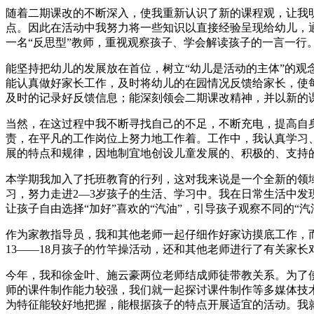
随着二期课改的不断深入，使我重新认识了新的课程观，让我
点。因此在活动中我努力将一些知识以直接经验呈现给幼儿，
一名“反思型”教师，重视观察孩子、学会解读孩子的一言一
能坚持把幼儿的发展放在首位，树立“幼儿是活动的主体”的
能认真做好家长工作，及时将幼儿的在园情况反馈给家长，使
及时的记录好反馈信息；能深刻领会二期课改精神，并以新的
当然，在这过程中我不断寻找自己的不足，不断充电，提高自
责，在平凡的工作岗位上努力地工作着。工作中，我认真学习
展的特点和规律，因地制宜地创设儿童发展的、积极的、支持
本学期我加入了托班教育的行列，这对我来说是一个全新的领
习，努力走进2—3岁孩子的生活、学习中。我在日常生活中发
让孩子自由选择“加好”喜欢的“汽油”，引导孩子观察不同的
作为家教指导员，我和其他老师一起仔细作好家访摸底工作，
13——18月孩子的竹竿操活动，还和其他老师进行了有关家
今年，我和徐金叶、施云豪两位老师结成师徒带教关系。为了
师的课件制作能力较强，我们就一起探讨课件制作等多媒体技
为特征能较好地把握，能根据孩子的特点开展适宜的活动。我