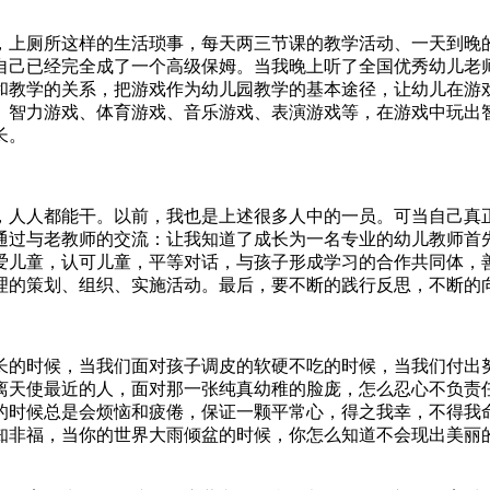
。
，上厕所这样的生活琐事，每天两三节课的教学活动、一天到晚
自己已经完全成了一个高级保姆。当我晚上听了全国优秀幼儿老
和教学的关系，把游戏作为幼儿园教学的基本途径，让幼儿在游戏
、智力游戏、体育游戏、音乐游戏、表演游戏等，在游戏中玩出
长。
，人人都能干。以前，我也是上述很多人中的一员。可当自己真
通过与老教师的交流：让我知道了成长为一名专业的幼儿教师首
爱儿童，认可儿童，平等对话，与孩子形成学习的合作共同体，善
理的策划、组织、实施活动。最后，要不断的践行反思，不断的
长的时候，当我们面对孩子调皮的软硬不吃的时候，当我们付出
离天使最近的人，面对那一张纯真幼稚的脸庞，怎么忍心不负责
的时候总是会烦恼和疲倦，保证一颗平常心，得之我幸，不得我
知非福，当你的世界大雨倾盆的时候，你怎么知道不会现出美丽