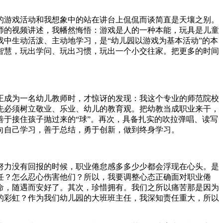
的游戏活动和我想象中的站在讲台上侃侃而谈简直是天壤之别。
师的视频讲述，我幡然悔悟：游戏是人的一种本能，玩具是儿童
中生动活泼、主动地学习，是“幼儿园以游戏为基本活动”的本
智慧，玩出学问、玩出习惯，玩出一个小交往家。把更多的时间
正成为一名幼儿教师时，才惊讶的发现：我这个专业的师范院校
先必须树立敬业、乐业、幼儿的教育观。把幼教当成职业来干，
于接住孩子抛过来的“球”。再次，具备扎实的吹拉弹唱、读写
向自己学习，善于总结，勇于创新，做到终身学习。
努力没有回报的时候，职业倦怠感多多少少都会浮现在心头。是
任？怎么忍心伤害他们？所以，我要调整心态正确面对职业倦
命，随遇而安好了。其次，珍惜拥有。我们之所以痛苦那是因为
的彩虹？作为我们幼儿园的大班班主任，我深知责任重大，所以