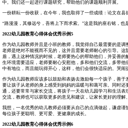
中。我们还一起进行课题研究，帮助他们的课题顺利开展。
一份耕耘一份收获，在今年，我也取得了一些成绩：论文在县德
“路漫漫，其修远兮，吾将上下而求索。”这是我的座右铭，也
2022幼儿园教育心得体会优秀示例5
作为幼儿园教师并且是小班的教师，我觉得自己最需要的是调
老师是绝对不能视而不见的，这并且需要老师耐心的引导。这
盾，遇上这种情况的时候，老师要热心的帮助他们，并妥善的
生环境需要适应，老师要耐心安慰他，多和他们交流，多带他
中有地位，而且能玩得开心，这样，他们会很快适应的。哭闹
作为幼儿园教师应该多以鼓励和表扬去激励每一个孩子，善于
要让孩子从老师的身上感受到妈妈的温暖与和蔼可亲。同时还
通，还要常常与家长交流，将孩子一天在幼儿园学习和生活表
交流，教师也可以获取更多的意见和建议，让家长更好的理解
我想，一名优秀的幼儿教师必须要从自己的点滴做起，谦虚谨
每位孩子更聪明、更可爱、更健康的成长。
2022幼儿园教育心得体会优秀示例6