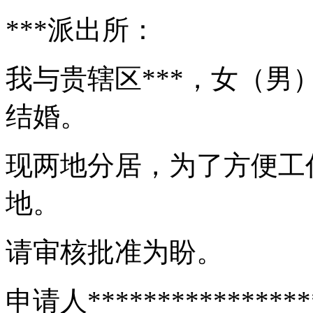
***派出所：
我与贵辖区***，女（男
结婚。
现两地分居，为了方便工
地。
请审核批准为盼。
申请人****************