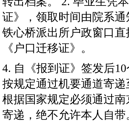
转出档案。 2. 毕业生
证》，领取时间由院系通知
铁心桥派出所户政窗口直
《户口迁移证》。
4. 自《报到证》签发后
按规定通过机要通道寄递
根据国家规定必须通过南
寄递，绝不允许本人自带