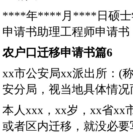
****年****月****
申请书助理工程师申请书
农户口迁移申请书篇6
xx市公安局xx派出所：
安分局，视当地具体情况
本人xxx，xx岁，xx省xx
或者区内迁移，就没必要写省