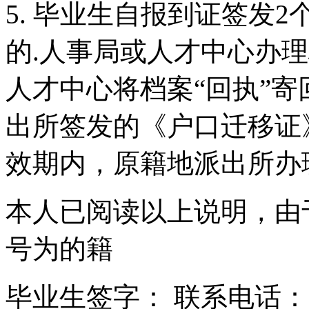
5. 毕业生自报到证签发
的.人事局或人才中心办
人才中心将档案“回执”寄回
出所签发的《户口迁移证
效期内，原籍地派出所办
本人已阅读以上说明，由
号为的籍
毕业生签字： 联系电话：