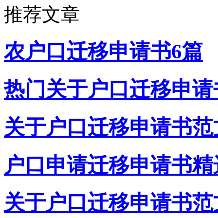
推荐文章
农户口迁移申请书6篇
热门关于户口迁移申请
关于户口迁移申请书范
户口申请迁移申请书精
关于户口迁移申请书范