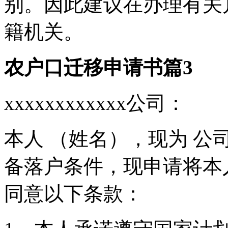
别。因此建议在办理有关
籍机关。
农户口迁移申请书篇3
xxxxxxxxxxxx公司：
本人 （姓名），现为 公
备落户条件，现申请将本
同意以下条款：