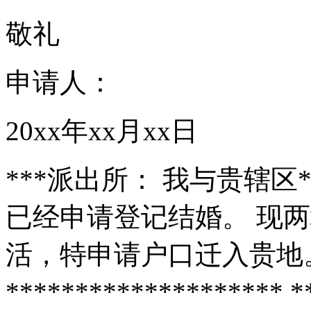
敬礼
申请人：
20xx年xx月xx日
***派出所： 我与贵辖区
已经申请登记结婚。 现
活，特申请户口迁入贵地
********************