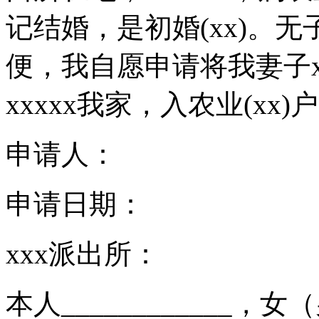
记结婚，是初婚(xx)。无
便，我自愿申请将我妻子x
xxxxx我家，入农业(xx)
申请人：
申请日期：
xxx派出所：
本人____________，女