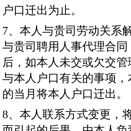
户口迁出为止。
7、本人与贵司劳动关系
与贵司聘用人事代理合同
后，如本人未交或欠交管
与本人户口有关的事项，
的当月将本人户口迁出。
8、本人联系方式变更，
而引起的后果，由本人负