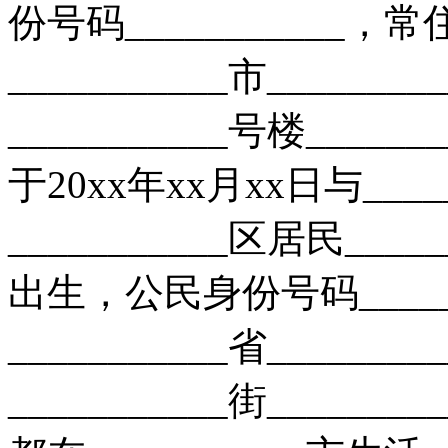
份号码___________，常
___________市________
___________号楼_____
于20xx年xx月xx日与_____
___________区居民____
出生，公民身份号码____
___________省________
___________街____