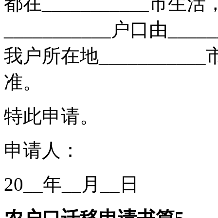
都在___________市
___________户口由____
我户所在地___________
准。
特此申请。
申请人：
20__年__月__日