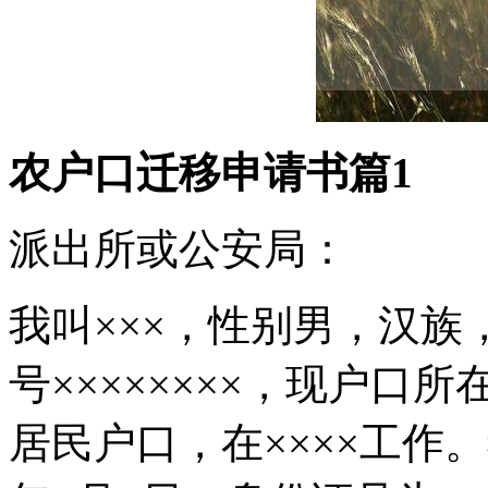
农户口迁移申请书篇1
派出所或公安局：
我叫×××，性别男，汉族
号××××××××，现户口所在
居民户口，在××××工作。