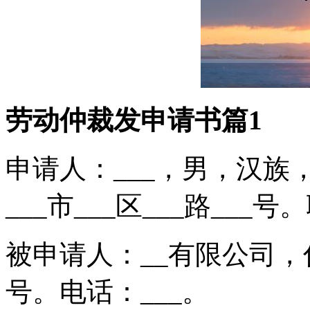
劳动仲裁发申请书篇1
申请人：___，男，汉族，
___市___区___路___号
被申请人：__有限公司，住所
号。电话：___。