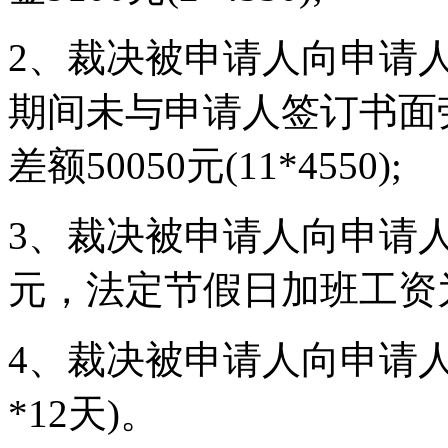
2、裁决被申请人向申请人支
期间未与申请人签订书面
差额50050元(11*4550);
3、裁决被申请人向申请人
元，法定节假日加班工资为77
4、裁决被申请人向申请人支
*12天)。