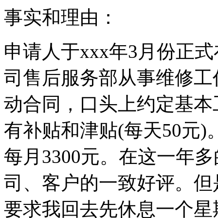
事实和理由：
申请人于xxx年3月份正
司售后服务部从事维修工
动合同，口头上约定基本工
有补贴和津贴(每天50元)
每月3300元。在这一年
司、客户的一致好评。但是
要求我回去先休息一个星