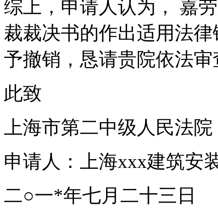
综上，申请人认为， 嘉劳人
裁裁决书的作出适用法律
予撤销，恳请贵院依法审
此致
上海市第二中级人民法院
申请人：上海xxx建筑安
二○一*年七月二十三日