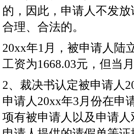
的，因此，申请人不发放
合理、合法的。
20xx年1月，被申请人陆
工资为1668.03元，但当
2、裁决书认定被申请人2
申请人20xx年3月份在申
项有被申请人以及申请人
申请人提供的请假单等证