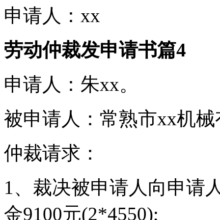
申请人：xx
劳动仲裁发申请书篇4
申请人：朱xx。
被申请人：常熟市xx机械
仲裁请求：
1、裁决被申请人向申请
金9100元(2*4550);