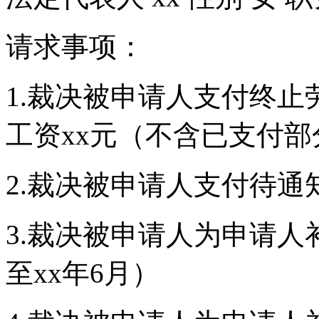
请求事项：
1.裁决被申请人支付终
工资xx元（不含已支付部
2.裁决被申请人支付待通
3.裁决被申请人为申请人
至xx年6月）