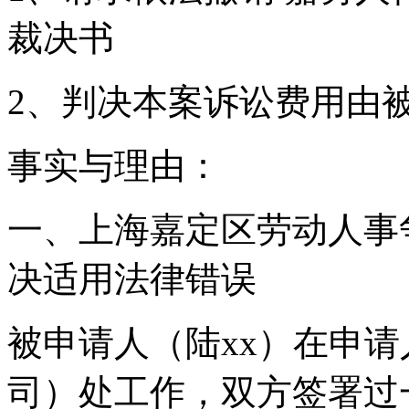
裁决书
2、判决本案诉讼费用由
事实与理由：
一、上海嘉定区劳动人事
决适用法律错误
被申请人（陆xx）在申请
司）处工作，双方签署过一