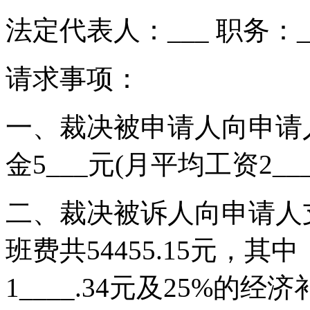
法定代表人：___ 职务：_
请求事项：
一、裁决被申请人向申请
金5___元(月平均工资2___
二、裁决被诉人向申请人支付
班费共54455.15元，
1____.34元及25%的经济