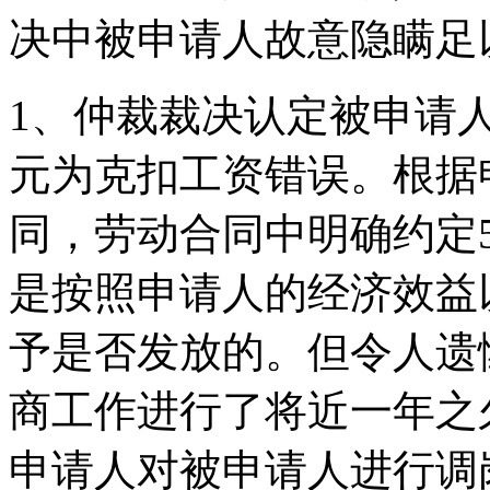
决中被申请人故意隐瞒足
1、仲裁裁决认定被申请人2
元为克扣工资错误。根据
同，劳动合同中明确约定
是按照申请人的经济效益
予是否发放的。但令人遗
商工作进行了将近一年之
申请人对被申请人进行调