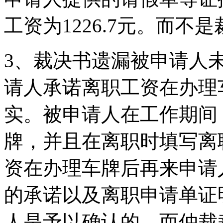
工资为1226.7元。而不是
3、裁决书遗漏被申请人
请人承诺离职工资在办理
实。被申请人在工作期间
牌，并且在离职时填写离
资在办理车牌后再来申请
的承诺以及离职申请单证
人是予以确认的。而仲裁