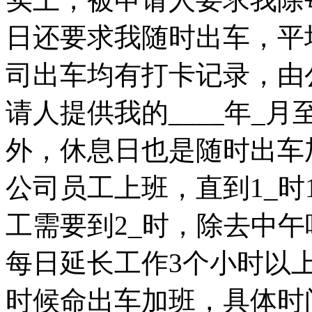
日还要求我随时出车，平
司出车均有打卡记录，由
请人提供我的____年_月
外，休息日也是随时出车
公司员工上班，直到1_时
工需要到2_时，除去中
每日延长工作3个小时以
时候命出车加班，具体时